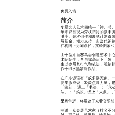
免费入场
简介
华夏文人艺术四绝—「诗、书
年来皆被视为旁枝陪衬的微末
渺小。是次创作和展览计划得
展基金」倾力支持，由当代篆
在构图上另闢蹊径，实验图象和
由十位来自赛马会创意艺术中
术院院生，各自挥毫写下「象
生以参照其行气和笔法，雕刻
作十组水墨篆刻作品。
在广东谚语有「蚁多搂死象」
要集腋成裘，凝聚点滴力量，
「篆刻 」遇上「书法」；「朱
法」；「蚂蚁」缠上「大象」，
星月争辉，将展览于众看官眼前
鸣谢一众参展艺术家（排名不
雄、容子敏、梁祖彝、沈君怡、