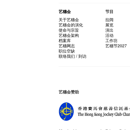
艺穗会
节目
关于艺穗会
拉阔
艺穗会的演化
展览
使命与宗旨
演出
艺穗会架构
活动
档案库
工作坊
艺穗网志
艺穗节2027
职位空缺
联络我们 / 到访
艺穗会赞助