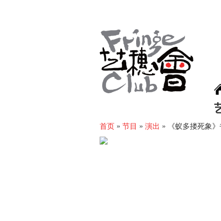
首页
»
节目
»
演出
»
《蚁多搂死象》