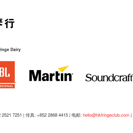
inge Dairy
2521 7251 | 传真: +852 2868 4415 |
电邮:
hello@hkfringeclub.com
|