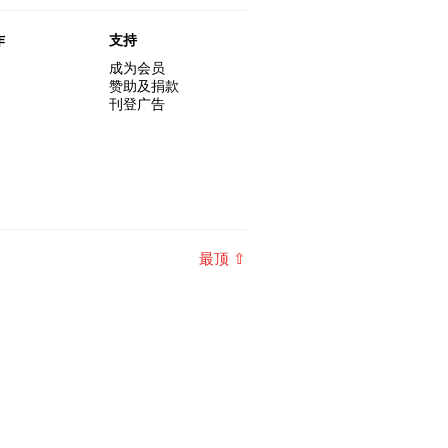
作
支持
成为会员
赞助及捐款
刊登广告
最顶 ⇧