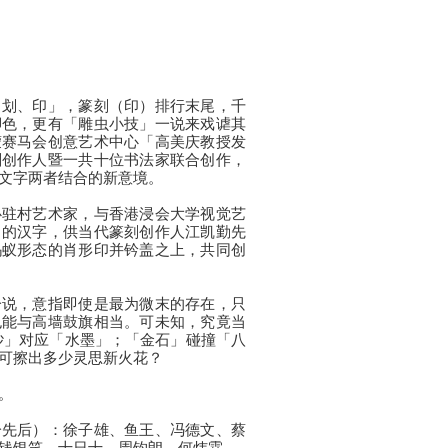
、划、印」，篆刻（印）排行末尾，千
脚色，更有「雕虫小技」一说来戏谑其
蒙赛马会创意艺术中心「高美庆教授发
刻创作人暨一共十位书法家联合创作，
文字两者结合的新意境。
心驻村艺术家，与香港浸会大学视觉艺
」的汉字，供当代篆刻创作人江凯勤先
蚂蚁形态的肖形印并钤盖之上，共同创
一说，意指即使是最为微末的存在，只
也能与高墙鼓旗相当。可未知，究竟当
砂」对应「水墨」；「金石」碰撞「八
可擦出多少灵思新火花？
。
分先后）：徐子雄、鱼王、冯德文、蔡
钱银笑、十日十、周钧朗、何炜霖。