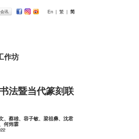
En
|
繁
|
简
子会讯
工作坊
书法暨当代篆刻联
文、蔡雄、容子敏、梁祖彝、沈君
、何炜霖
022