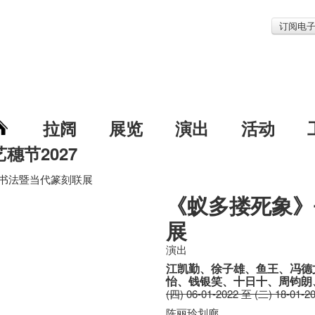
订阅电
拉阔
展览
演出
活动
艺穗节2027
书法暨当代篆刻联展
《蚁多搂死象》
展
演出
江凯勤、徐子雄、鱼王、冯德
怡、钱银笑、十日十、周钧朗
(四) 06-01-2022 至 (二) 18-01-2
陈丽玲划廊