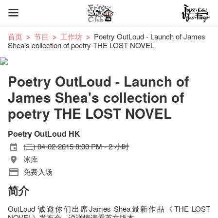
首页
节目
工作坊
Poetry OutLoud - Launch of James
Shea's collection of poetry THE LOST NOVEL
Poetry OutLoud - Launch of
James Shea's collection of
poetry THE LOST NOVEL
Poetry OutLoud HK
(三) 04-02-2015 8:00 PM - 2 小时
冰库
免费入场
简介
OutLoud 诚邀你们出席James Shea最新作品《THE LOST
NOVEL》发布会。说详情请看英文版本。