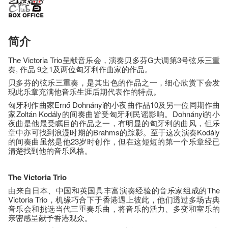
简介
The Victoria Trio呈献音乐会，演奏贝多芬G大调第3号弦乐三重
奏, 作品 9之1及两位匈牙利作曲家的作品。
贝多芬的弦乐三重奏，是其出色的作品之一，细心欣赏下会发
现此乐章充满他音乐生涯后期代表作的特点。
匈牙利作曲家Ernő Dohnányi的小夜曲作品10及另一位同期作曲
家Zoltán Kodály的间奏曲皆受匈牙利民谣影响。Dohnányi的小
夜曲是他最受瞩目的作品之一，有明显的匈牙利的曲风，但乐
章中亦可找到浪漫时期的Brahms的踪影。至于这次演奏Kodály
的间奏曲虽然是他23岁时创作，但在这短短的第一个乐章经已
清楚找到他的音乐风格。
The Victoria Trio
由来自日本、中国和英国具丰富演奏经验的音乐家组成的The
Victoria Trio，机缘巧合下于香港遇上彼此，他们透过多场古典
音乐会和挑选当代三重奏乐曲，将音乐的活力、多变和室乐的
亲密感呈献予香港观众。