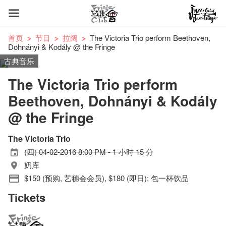
首页
节目
拉阔
The Victoria Trio perform Beethoven,
Dohnányi & Kodály @ the Fringe
古典音乐
The Victoria Trio perform
Beethoven, Dohnányi & Kodály
@ the Fringe
The Victoria Trio
(四) 04-02-2016 8:00 PM - 1 小时 15 分
奶库
$150 (预购, 艺穗会会员), $180 (即日); 包一杯饮品
Tickets