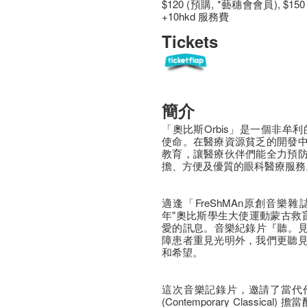
$120 (預購, *藝穗會會員), $15
+10hkd 服務費
Tickets
簡介
「奧比斯Orbis」是一個非牟利
使命。在醫療資源貧乏的開發
教育，讓醫療伙伴們能全力預
擔、方便及優質的眼科醫療服務
適逢「FreShMAn原創音
年"奧比斯學生大使運動蒙古救
愛的訊息。音樂紀錄片『聽。見
障患者重見光明外，我們更聽
和希望。
這次音樂記錄片，邀請了當代作
(Contemporary Classi