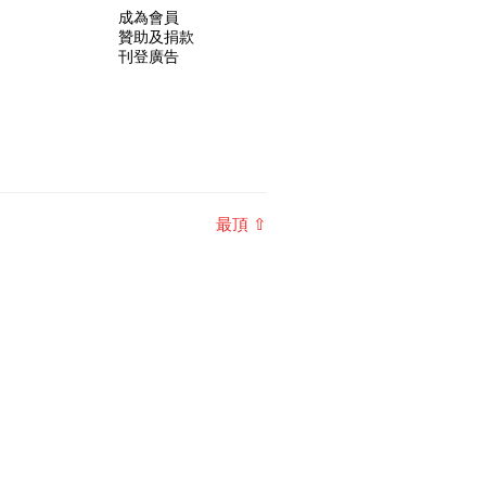
成為會員
贊助及捐款
刊登廣告
最頂 ⇧