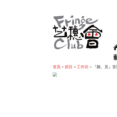
首頁
»
節目
»
工作坊
»
『聽。見』音