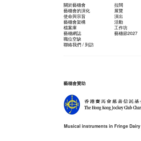
關於藝穗會
拉闊
藝穗會的演化
展覽
使命與宗旨
演出
藝穗會架構
活動
檔案庫
工作坊
藝穗網誌
藝穗節2027
職位空缺
聯絡我們 / 到訪
藝穗會贊助
Musical instruments in
Fringe Dairy