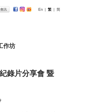
En
|
繁
|
简
子會訊
工作坊
紀錄片分享會 暨
時