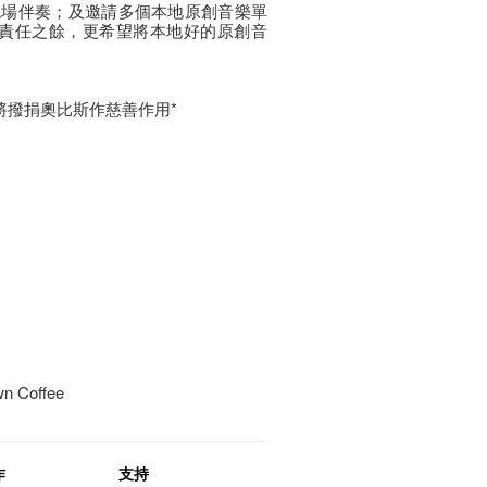
t) 為紀錄片現場伴奏；及邀請多個本地原創音樂單
社會責任之餘，更希望將本地好的原創音
 將撥捐奧比斯作慈善作用*
 Coffee
作
支持