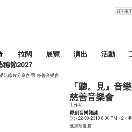
訂閱電
拉闊
展覽
演出
活動
藝穗節2027
樂紀錄片分享會 暨 慈善音樂會
『聽。見』音樂
慈善音樂會
工作坊
原創音樂雜誌
(六) 22-09-2018 8:00 PM - 2 小
陳麗玲畫廊