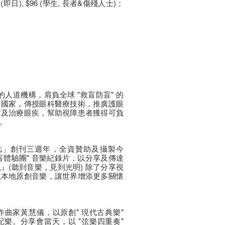
0 (即日), $96 (學生, 長者&傷殘人士)；
的人道機構，肩負全球 "救盲防盲" 的
中國家，傳授眼科醫療技術，推廣護眼
防及治療眼疾，幫助視障患者獲得可負
。
樂雜誌」創刊三週年，全資贊助及攝製今
盲體驗團" 音樂紀錄片，以分享及傳達
』(聽到音樂，見到光明) 除了分享視
見本地原創音樂，讓世界增添更多關懷
曲家黃慧儀，以原創" 現代古典樂"
cal) 擔當配樂。分享會當天，以 "弦樂四重奏"