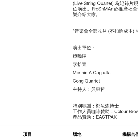
(Live String Quarte
位演出。FreShMAn於推廣
樂介紹大家。
*音樂會全部收益 (不扣除成本)
演出單位：
黎曉陽
李拾壹
Mosaic A Cappella
Cong Quartet
主持人：吳東哲
特別鳴謝：鄭汝森博士
工作人員咖啡贊助：Colour Brown
產品贊助：EASTPAK
項目
場地
機構合