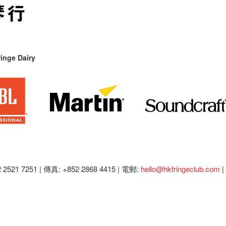
inge Dairy
2521 7251 | 傳真: +852 2868 4415 |
電郵:
hello@hkfringeclub.com
|