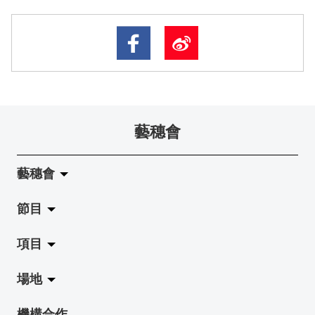
藝穗會
藝穗會
節目
關於藝穗會
項目
藝穗會的演化
拉闊
場地
使命與宗旨
展覽
Jazz-Go-Central, Jazz-Go-Fringe
機構合作
藝穗會架構
演出
LPL
陳麗玲畫廊