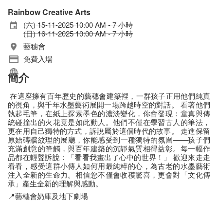
Rainbow Creative Arts
(六) 15-11-2025 10:00 AM - 7 小時
(日) 16-11-2025 10:00 AM - 7 小時
藝穗會
免費入場
簡介
在這座擁有百年歷史的藝穗會建築裡，一群孩子正用他們純真
的視角，與千年水墨藝術展開一場跨越時空的對話。 看著他們
執起毛筆，在紙上探索墨色的濃淡變化，你會發現：童真與傳
統碰撞出的火花竟是如此動人。他們不僅在學習古人的筆法，
更在用自己獨特的方式，訴說屬於這個時代的故事。 走進保留
原始磚牆紋理的展廳，你能感受到一種獨特的氛圍——孩子們
充滿創意的筆觸，與百年建築的沉靜氣質相得益彰。每一幅作
品都在輕聲訴說：「看看我畫出了心中的世界！」 歡迎來走走
看看，感受這群小傳人如何用最純粹的心，為古老的水墨藝術
注入全新的生命力。相信您不僅會收穫驚喜，更會對「文化傳
承」產生全新的理解與感動。
📍
藝穗會奶庫及地下劇場