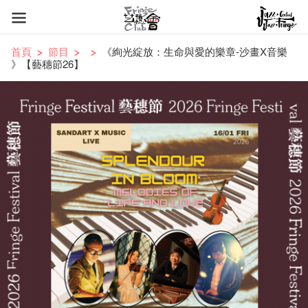
首頁
節目
《絢光綻放：生命與愛的樂章-沙畫X音樂
》【藝穗節26】