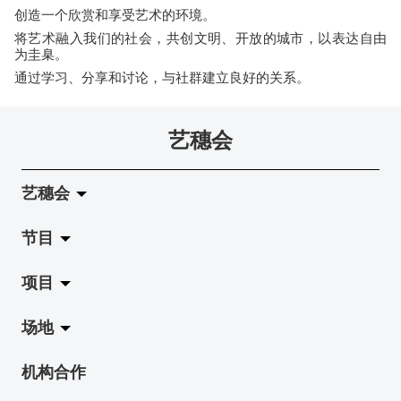
创造一个欣赏和享受艺术的环境。
将艺术融入我们的社会，共创文明、开放的城市，以表达自由
为圭臬。
通过学习、分享和讨论，与社群建立良好的关系。
艺穗会
艺穗会
节目
关于艺穗会
项目
艺穗会的演化
拉阔
场地
使命与宗旨
展览
Jazz-Go-Central, Jazz-Go-Fringe
机构合作
艺穗会架构
演出
LPL
陈丽玲划廊