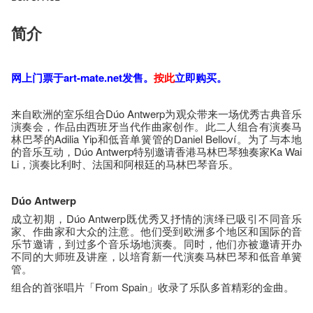
简介
网上门票于art-mate.net发售。
按​此
立即购​买。
来自欧洲的室乐组合Dúo Antwerp为观众带来一场优秀古典音乐
演奏会，作品由西班牙当代作曲家创作。此二人组合有演奏马
林巴琴的Adilia Yip和低音单簧管的Daniel Belloví。为了与本地
的音乐互动，Dúo Antwerp特别邀请香港马林巴琴独奏家Ka Wai
Li，演奏比利时、法国和阿根廷的马林巴琴音乐。
D
ú
o
Antwerp
成立初期，Dúo Antwerp既优秀又抒情的演绎已吸引不同音乐
家、作曲家和大众的注意。他们受到欧洲多个地区和国际的音
乐节邀请，到过多个音乐场地演奏。同时，他们亦被邀请开办
不同的大师班及讲座，以培育新一代演奏马林巴琴和低音单簧
管。
组合的首张唱片「From Spain」收录了乐队多首精彩的金曲。