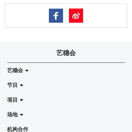
艺穗会
艺穗会
节目
关于艺穗会
项目
艺穗会的演化
拉阔
场地
使命与宗旨
展览
Jazz-Go-Central, Jazz-Go-Fringe
机构合作
艺穗会架构
演出
LPL
陈丽玲划廊