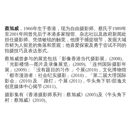
蔡旭威
，1966
年生于香港，现为自由摄影师。蔡氏于
1989
年
至
2001
年间曾先后于本港多家报馆、杂志社以及政府新闻处
担任摄影师。凭借敏锐的触觉，他擅于捕捉细节，发掘大城
市鲜为人留意的角落和景观；他喜爱探索及勇于尝试不同的
拍摄技巧及表达形式。
蔡旭威曾参与的展览包括「影像香港当代摄影展」
(2008)
、
「光影楼情
—
图片及录像展览」
(2009),
「连州国际摄影年
展」
(2009)
；「没有题目的习作
」个展
(2010)
，
文化博物馆
「都市漫游者：社会纪实摄影」
(2010)
，
「第二届大理国际
影会」
(2010)
及
「路灯」个展
(2011)
，
牛头角下邨
/
邵逸夫
创意媒体中心揭节
(2011
)
。
摄影集有《香港摄影师系列：蔡旭威》
及《牛头角下
(2005)
村：蔡旭威》
。
(2010)