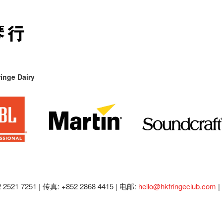
inge Dairy
2521 7251 | 传真: +852 2868 4415 |
电邮:
hello@hkfringeclub.com
|