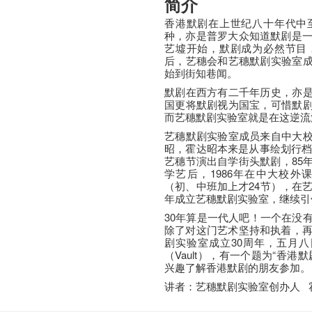
简介
香港默剧在上世纪八十年代中至
种，亦是普罗大众知道默剧是一
艺墟开始，默剧成为必然节目，
后，艺穗会和艺穗默剧实验室
始到街知巷闻。
默剧在西方有二千年历史，亦
国更将默剧视为国宝，可惜默
而艺穗默剧实验室就是在这逆流
艺穗默剧实验室成员来自中大
昭，霍达昭本来是从事绘划行档，
艺穗节演出自学街头默剧，85
学艺后，1986年在中大校
（初、中班加上才24节），在艺
年成立艺穗默剧实验室，继续引
30年算是一代人吧！一个在没
除了对这门艺术坚持和执着，再
剧实验室成立30周年，五月八日
（Vault），有一个题为“香
兴趣了解香港默剧的朋友参加。
讲者：艺穗默剧实验室创办人 