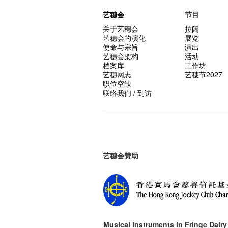
艺穗会
节目
关于艺穗会
拉阔
艺穗会的演化
展览
使命与宗旨
演出
艺穗会架构
活动
档案库
工作坊
艺穗网志
艺穗节2027
职位空缺
联络我们 / 到访
艺穗会赞助
Musical instruments in
Fringe Dairy