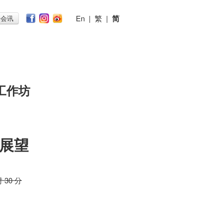
En
|
繁
|
简
子会讯
工作坊
展望
时 30 分