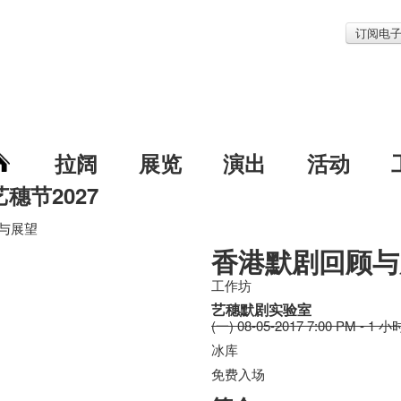
订阅电
拉阔
展览
演出
活动
艺穗节2027
与展望
香港默剧回顾与
工作坊
艺穗默剧实验室
(一) 08-05-2017 7:00 PM - 1 小
冰库
免费入场