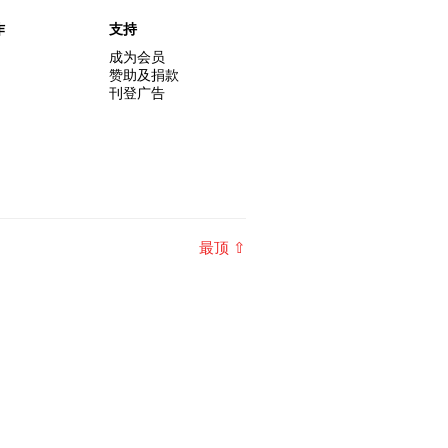
作
支持
成为会员
赞助及捐款
刊登广告
最顶 ⇧