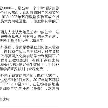
2000年，是当时一个非常活跃的剧
个什么东西，原因自1984年艺穗节的
而在1987年艺穗默剧实验室成立以
成员大力向社区推广，使默剧从零的开
是西方人士认为她是艺术中的艺术，法
剧在香港祇视为可有可无的另类表演，
浅滩中坚持到今天，30年了。
校外课程，导师是香港默剧拓荒人霍达
自1982年演出自学默剧，84年参加
年取得英国文化协会助学金到英国正式
外课程开班教授默剧，有感于课程太短
穗会经理谢俊兴先生鼓励下，于1987
领学员研探默剧（全程免费）。
有外来金钱支助的艺团，能存活30年，
也想不到任何原因。2017年是艺穗默
下午7.00至8.30，在艺穗会的地窖
港默剧回顾与展望”座谈（免费），欢迎有
霍达昭