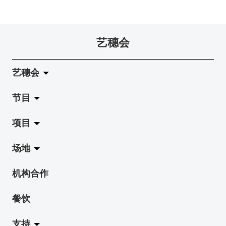
艺穗会
艺穗会
节目
关于艺穗会
项目
艺穗会的演化
拉阔
场地
使命与宗旨
展览
Jazz-Go-Central, Jazz-Go-Fringe
机构合作
艺穗会架构
演出
LPL
陈丽玲划廊
餐饮
档案库
活动
2015-16 艺术场地资助计划
奶库
支持
艺穗网志
工作坊
2015 照亮香港在新加坡
地下剧场