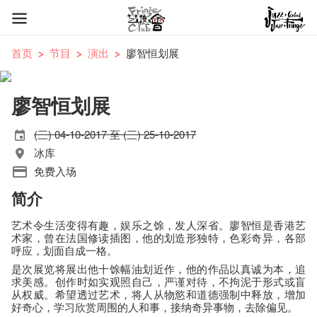
首页
节目
演出
廖智恒划展
廖智恒划展
(三) 04-10-2017 至 (三) 25-10-2017
冰库
免费入场
简介
艺术令生活变得有趣，娱乐之馀，发人深省。廖智恒是香港艺
术家，曾在法国修读插图，他的划造形独特，色彩奇异，各部
呼应，划面自成一格。
是次展览将展出他十馀幅油划近作，他的作品以真诚为本，追
求美感。创作时如实观照自己，严谨对待，不拘泥于形式或盲
从权威。希望透过艺术，将人从物慾和道德强制中释放，增加
好奇心，学习欣赏周围的人和事，接纳奇异事物，去除偏见。