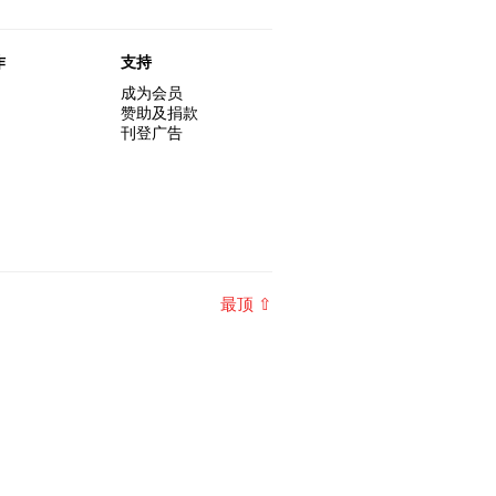
作
支持
成为会员
赞助及捐款
刊登广告
最顶 ⇧