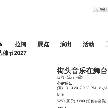
订阅电
拉阔
展览
演出
活动
艺穗节2027
街头音乐在舞台
拉阔 - 流行, 摇滚
心信乐队
(五) 13-10-2017 9:30 PM - 2 小
奶库
$250 (正价), $200 (艺穗会会员