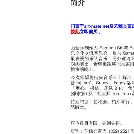
简介
门票于art-mate.net及艺穗会
按​此
立即购​买​ 。
由音乐制作人 Samson Sir 与 
乐文化交流音乐会，集合 Sams
最喜爱的乐队音乐！另外邀请不同
Club演出，希望近距离同大
愉快的晚上。
今次希望将街头音乐带上舞台，荣
音‘阿Lam’、Sunny、Fan
「用心、相信、乐队文化」负责，仲
(张家辉) 及二胡大师 Tom Tse
特别鸣谢：艺穗会、柏斯琴行
怒爵士。
座​位​数目​有​限​，先到先得。
查询：艺穗会票房 (852) 2521 7