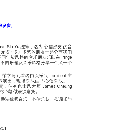
票房发售。
Bass Siu Yu 统筹，名为 心信好友 的音
on Sir 多才多艺的朋友一起分享我们
年龄风格的音乐朋友乐队在Fringe
家用不同乐器及音乐风格分享一个又一个
幸请到着名街头乐队 Lambent 主
ny 客串演出，现场乐队由「心信乐队」 =
有色士风大师 James Cheung
 (谢灿鸿) 做表演嘉宾。
、香港优秀音乐、心信乐队、蓝调乐与
251