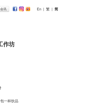
En
|
繁
|
简
子会讯
工作坊
时
); 包一杯饮品