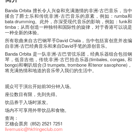
Banda Orbita 擅长令人兴奋和充满激情的非洲-古巴音乐，当中
揉合了爵士乐和传统非洲-古巴音乐的原素，例如：rumba和
bata drumming。此外，亦深受现代音乐的影响，例如：funk和
timba；从而创造一种独特和国际性的旋律，对于香港可以说是
一种全新的体验。
所有歌曲来自古巴钢琴手David Chala，当中包括富创意并改编
自非洲-古巴经典音乐和来自David手笔的原创音乐。
Banda Orbita 是一队非洲-古巴管弦乐团，经典乐器组合包括钢
琴，低音吉他，传统非洲-古巴拍击乐器(timbales, congas, 和
bongo)和喇叭组合(3 trumpets, trombone 和tenor saxophone)，
将充满热情和地道的音乐带入我们的生活中。
观众可于演出开始前30分钟入场。
座​位​数目​有​限​，先到先得。
饮品券于入场时派发。
场内不可享用外带饮品和食物。
查询：
艺穗会票房 (852) 2521 7251
livemusic@hkfringeclub.com