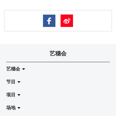
艺穗会
艺穗会
节目
关于艺穗会
项目
艺穗会的演化
拉阔
场地
使命与宗旨
展览
Jazz-Go-Central, Jazz-Go-Fringe