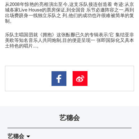
从2008年惊艳的亮相演出至今,这支乐队接连创造着 奇迹:从京
城各家Live House的票房保证,到全国音 乐节必邀阵容之一,再到
出场费跻身一线独立乐队之 列,他们的成功也许很难被简单的复
制。
乐队主唱国囝就《拥抱》这张酝酿已久的专辑表示:它 集结亚非
美欧等知名音乐人共同炮制,目的便是呈现一 张即国际化又具本
土特色的唱片...。
艺穗会
艺穗会