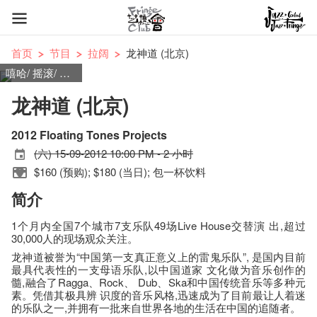
首页
节目
拉阔
龙神道 (北京)
嘻哈/ 摇滚/ 流行摇滚
龙神道 (北京)
2012 Floating Tones Projects
(六) 15-09-2012 10:00 PM - 2 小时
$160 (预购); $180 (当日); 包一杯饮料
简介
1个月内全国7个城市7支乐队49场Live House交替演 出,超过
30,000人的现场观众关注。
龙神道被誉为“中国第一支真正意义上的雷鬼乐队”, 是国内目前
最具代表性的一支母语乐队,以中国道家 文化做为音乐创作的
髓,融合了Ragga、Rock、 Dub、Ska和中国传统音乐等多种元
素。凭借其极具辨 识度的音乐风格,迅速成为了目前最让人着迷
的乐队之一,并拥有一批来自世界各地的生活在中国的追随者。