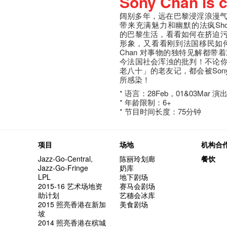
Sony Chan is 
阔别多年，远在巴黎浸淫浪漫气息的
带来充满魅力和幽默的法疯Show
的巴黎生活，看看如何在挤迫
形象，又看看刚到法国移民如何
Chan 对事物的独特见解都
今法国社会浑浊的批判！不论
老八十」的老友记，都会被Sony
所感染！
* 语言：28Feb，01&03Mar
* 年龄限制：6+
* 节目时间长度：75分钟
项目
场地
机构合
Jazz-Go-Central,
陈丽玲划廊
餐饮
Jazz-Go-Fringe
奶库
LPL
地下剧场
2015-16 艺术场地资
赛马会剧场
助计划
艺穗会冰库
2015 照亮香港在新加
美食剧场
坡
2014 照亮香港在槟城