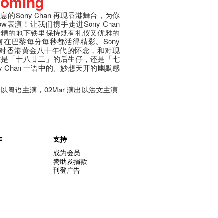
coming
Sony Chan 再现香港舞台，为你
表演！让我们携手走进Sony Chan
污糟的地下铁里保持既有礼仪又优雅的
在巴黎每分每秒都活得精彩。Sony
带着对香港黄金八十年代的怀念，和对现
你是「十八廿二」的后生仔，还是「七
 Chan 一语中的、妙想天开的幽默感
 演出以粤语主演，02Mar 演出以法文主演
作
支持
成为会员
赞助及捐款
刊登广告