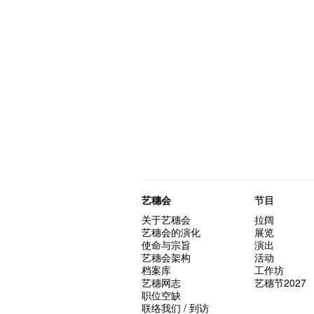
艺穗会
节目
关于艺穗会
拉阔
艺穗会的演化
展览
使命与宗旨
演出
艺穗会架构
活动
档案库
工作坊
艺穗网志
艺穗节2027
职位空缺
联络我们 / 到访