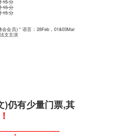
时 15 分
时 15 分
时 15 分
(艺穗会会员) * 语言：28Feb，01&03Mar
以法文主演
法文)仍有少量门票,其
！
____________