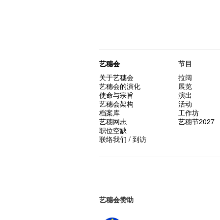
艺穗会
节目
关于艺穗会
拉阔
艺穗会的演化
展览
使命与宗旨
演出
艺穗会架构
活动
档案库
工作坊
艺穗网志
艺穗节2027
职位空缺
联络我们 / 到访
艺穗会赞助