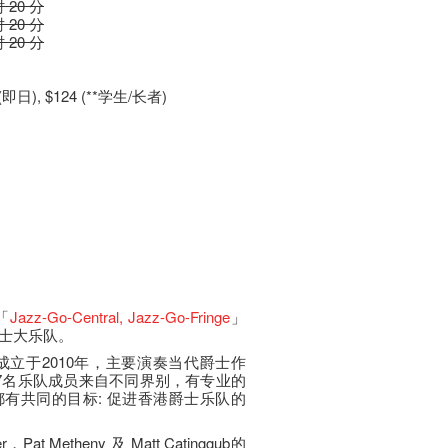
时 20 分
时 20 分
时 20 分
(即日), $124 (**学生/长者)
「
Jazz-Go-Central
, Jazz-Go-Fringe
」
士大乐队。
rchestra成立于2010年，主要演奏当代爵士作
7名乐队成员来自不同界别，有专业的
有共同的目标: 促进香港爵士乐队的
t Metheny 及 Matt Catinggub的