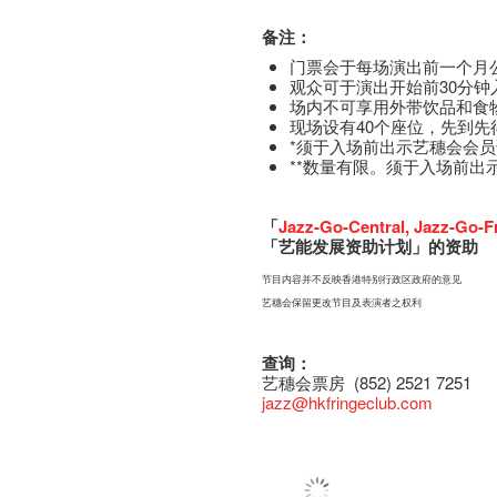
备注：
门票会于每场演出前一个月
观众可于演出开始前30分钟
场内不可享用外带饮品和食
现场设有40个座位，先到先
*须于入场前出示艺穗会会
**数量有限。须于入场前出
「
Jazz-Go-Central
,
Jazz-Go-F
「艺能发展资助计划」的资助
节目内容并不反映香港特别行政区政府的意见
艺穗会保留更改节目及表演者之权利
查询：
艺穗会票房 (852) 2521 7251
jazz
@hkfringeclub.com