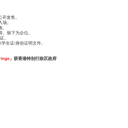
公开发售。
入场。
物。
得。馀下为企位。
员证。
示学生证/身份证明文件。
ringe
」获香港特别行政区政府