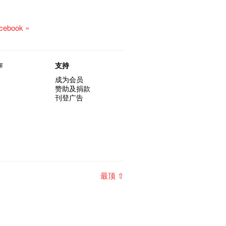
acebook »
作
支持
成为会员
赞助及捐款
刊登广告
最顶 ⇧