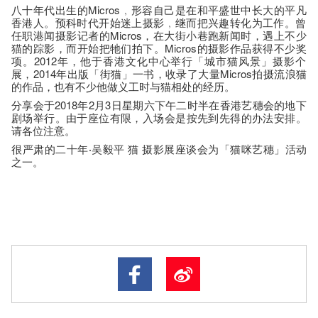
八十年代出生的Micros﹐
形容自己是在和平盛世中长大的平凡
香港人。
预科时代开始迷上摄影﹐继而把兴趣转化为工作。
曾
任职港闻摄影记者的Micros，在大街小巷跑新闻时，
遇上不少
猫的踪影，而开始把牠们拍下。Micros的摄影作品获
得不少奖
项。2012年，他于香港文化中心举行「城市猫风景」
摄影个
展，2014年出版「街猫」一书，收录了大量Micros
拍摄流浪猫
的作品，也有不少他做义工时与猫相处的经历。
分享会于2018年2月3日星期六下午二时半在香港艺穗会的地下
剧场举行。由于座位有限，入场会是按先到先得的办法安排。
请各位注意。
很严肃的二十年‧吴毅平 猫 摄影展座谈会为「猫咪艺穗」活动
之一。