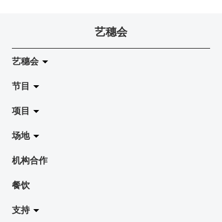
艺穗会
艺穗会
节目
关于艺穗会
项目
艺穗会的演化
拉阔
场地
使命与宗旨
展览
Jazz-Go-Central, Jazz-Go-Fringe
机构合作
艺穗会架构
演出
LPL
陈丽玲划廊
餐饮
档案库
活动
2015-16 艺术场地资助计划
奶库
支持
艺穗网志
工作坊
2015 照亮香港在新加坡
地下剧场