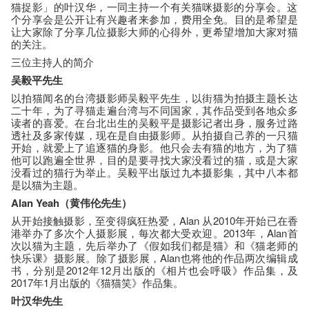
猫捉影」的叶汉华，
一同主持一个有关猫咪摄影的分享会。
这
个分享会是公开让有兴趣者来参加，费用全免。
目的是希望是
让大家除了分享几位摄影大师的心得外，
更希望增加大家对猫
的关注。
三位主持人的简介
吴毅平先生
以拍猫闻名的台湾摄影师吴毅平先生，
以街猫为拍摄主题长达
二十年，为了寻猫走遍台湾与不同国家，
其作品受到各地众多
读者的喜爱。
在台北出生的吴毅平是摄影记者出身，服务过路
透社及多家传媒，
现在是自由摄影师。从拍摄自己养的一只猫
开始，
就爱上了追逐猫的身影。他只会去有猫的地方，
为了猫
他可以跑遍全世界，目的是要寻找大家没看过的猫，
或是大家
没看过的猫行为举止。吴毅平出版过九本摄影集，
其中八本都
是以猫为主题。
Alan Yeah（黄伟伦先生）
从开始接触摄影，至变得疯狂热爱，Alan 从2010年开始已在香
港举办了多次个人摄影展，
每次都大受欢迎。2013年，Alan首
次以猫为主题，
先后举办了《假如我们都是猫》和《猫老师的
快乐课》摄影展。
除了摄影展，Alan也将他的作品两次编辑成
书，分别是2012
年12月出版的《相片也会呼吸》作品集，及
2017年1月出版的
《猫猫笑》作品集。
叶汉华先生