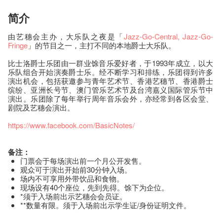
简介
由艺穗会主办，大乐队之夜是「
Jazz-Go-Central
, Jazz-Go-
Fringe
」的节目之一，主打不同的本地爵士大乐队。
比士洛爵士乐团由一群业馀音乐爱好者，于1993年成立，以大
乐队组合开始演奏爵士乐。经不断学习和排练，乐团得到许多
演出机会，包括获邀参与青年艺术节、香港艺穗节、香港爵士
缤纷、亚洲长号节、澳门管乐艺术节及台湾嘉义国际管乐节中
演出。乐团除了每年举行周年音乐会外，亦经常到各区会堂、
剧院及艺穗会演出。
https://www.facebook.com/BasicNotes/
备注：
门票会于每场演出前一个月公开发售。
观众可于演出开始前30分钟入场。
场内不可享用外带饮品和食物。
现场设有40个座位，先到先得。馀下为企位。
*须于入场前出示艺穗会会员证。
**数量有限。须于入场前出示学生证/身份证明文件。