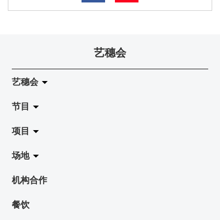
艺穗会
艺穗会
节目
关于艺穗会
项目
艺穗会的演化
拉阔
场地
使命与宗旨
展览
Jazz-Go-Central, Jazz-Go-Fringe
机构合作
艺穗会架构
演出
LPL
陈丽玲划廊
餐饮
档案库
活动
2015-16 艺术场地资助计划
奶库