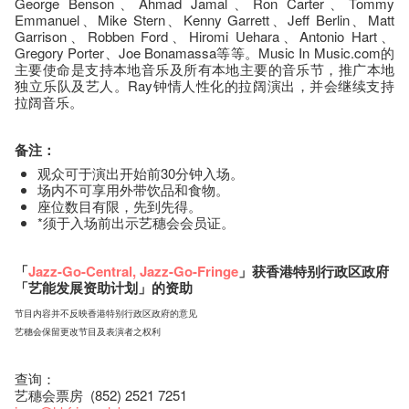
George Benson、Ahmad Jamal、Ron Carter、Tommy
Emmanuel、Mike Stern、Kenny Garrett、Jeff Berlin、Matt
Garrison、Robben Ford、Hiromi Uehara、Antonio Hart、
Gregory Porter、Joe Bonamassa等等。Music In Music.com的
主要使命是支持本地音乐及所有本地主要的音乐节，推广本地
独立乐队及艺人。Ray钟情人性化的拉阔演出，并会继续支持
拉阔音乐。
备注：
观众可于演出开始前30分钟入场。
场内不可享用外带饮品和食物。
座​位​数目​有​限​，先到先得。
*须于入场前出示艺穗会会员证。
「
Jazz-Go-Central
,
Jazz-Go-Fringe
」获香港特别行政区政府
「艺能发展资助计划」的资助
节目内容并不反映香港特别行政区政府的意见
艺穗会保留更改节目及表演者之权利
查询：
艺穗会票房 (852) 2521 7251