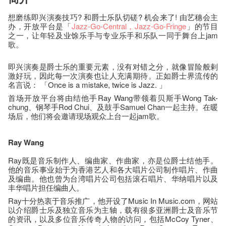
想磨练即兴演奏技巧? 和爵士乐队切磋? 机会来了! 由艺穗会主
办，开放平台是「
Jazz-Go-Central
，Jazz-Go-Fringe
」的节目
之一，让年轻及业馀乐手与专业乐手和乐队一同于舞台上jam
歌。
即兴演奏是爵士乐的重要元素，没有对错之分，就像冒险般剌
激好玩，因此每一次演奏也让人充满期待。正如爵士界流传的
名言说： 「Once is a mistake, twice is Jazz. 」
首场开放平台将由结他手Ray Wang带领着贝斯手Wong Tak-
chung、钢琴手Rod Chui、及鼓手Samuel Chan一起主持。在暖
场后，他们将会邀请现场观众上台一起jam歌。
Ray Wang
Ray既是音乐制作人、编曲家、作曲家，亦是位爵士结他手。
他的音乐事业始于为香港艺人和各大唱片公司制作唱片、作曲
及编曲。他也曾为台湾唱片公司包括滚石唱片、华纳唱片以及
丰华唱片担任编曲人。
Ray十分热衷于音乐推广，他开设了Music In Music.com，网站
以介绍爵士乐及独立音乐为主轴，载有很多亚洲爵士及音乐节
的资讯，以及多位音乐传奇人物的访问，包括McCoy Tyner、