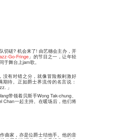
队切磋? 机会来了! 由艺穗会主办，开
zz-Go-Fringe
」的节目之一，让年轻
于舞台上jam歌。
，没有对错之分，就像冒险般剌激好
满期待。正如爵士界流传的名言说：
azz. 」
g带领着贝斯手Wong Tak-chung、
uel Chan一起主持。在暖场后，他们将
。
、作曲家，亦是位爵士结他手。他的音