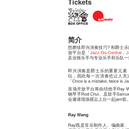
Tickets
简介
想磨练即兴演奏技巧? 和爵士乐
放平台是「
Jazz-Go-Central
，Ja
及业馀乐手与专业乐手和乐队一同
即兴演奏是爵士乐的重要元素
玩，因此每一次演奏也让人充
「Once is a mistake, twice is J
首场开放平台将由结他手Ray Wan
钢琴手Rod Chui、及鼓手Sam
会邀请现场观众上台一起jam歌
Ray Wang
Ray既是音乐制作人、编曲家