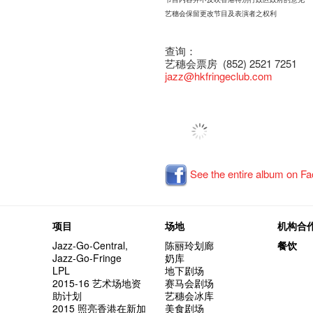
艺穗会保留更改节目及表演者之权利
查询：
艺穗会票房 (852) 2521 7251
jazz
@hkfringeclub.com
See the entire album on F
项目
场地
机构合
Jazz-Go-Central,
陈丽玲划廊
餐饮
Jazz-Go-Fringe
奶库
LPL
地下剧场
2015-16 艺术场地资
赛马会剧场
助计划
艺穗会冰库
2015 照亮香港在新加
美食剧场