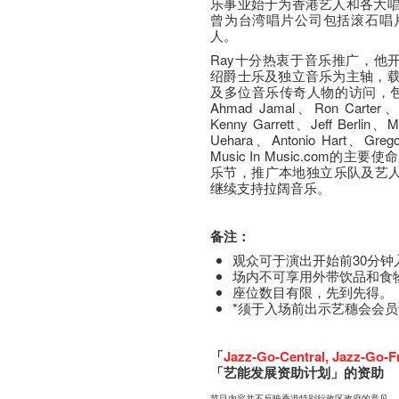
乐事业始于为香港艺人和各大
曾为台湾唱片公司包括滚石唱
人。
Ray十分热衷于音乐推广，他开设了M
绍爵士乐及独立音乐为主轴，
及多位音乐传奇人物的访问，包括McC
Ahmad Jamal、Ron Carter
Kenny Garrett、Jeff Berlin、
Uehara、Antonio Hart、Gre
Music In Music.com
乐节，推广本地独立乐队及艺人
继续支持拉阔音乐。
备注：
观众可于演出开始前30分钟
场内不可享用外带饮品和食
座​位​数目​有​限​，先到先得。
*须于入场前出示艺穗会会
「
Jazz-Go-Central
,
Jazz-Go-F
「艺能发展资助计划」的资助
节目内容并不反映香港特别行政区政府的意见