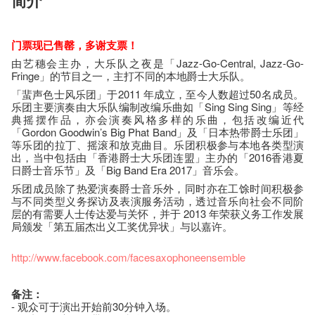
简介
门票现已售罄，多谢支票！
由艺穗会主办，大乐队之夜是「Jazz-Go-Central, Jazz-Go-
Fringe」的节目之一，主打不同的本地爵士大乐队。
「蜚声色士风乐团」于2011 年成立，至今人数超过50名成员。
乐团主要演奏由大乐队编制改编乐曲如「Sing Sing Sing」等经
典摇摆作品，亦会演奏风格多样的乐曲，包括改编近代
「Gordon Goodwin’s Big Phat Band」及「日本热带爵士乐团」
等乐团的拉丁、摇滚和放克曲目。乐团积极参与本地各类型演
出，当中包括由「香港爵士大乐团连盟」主办的「2016香港夏
日爵士音乐节」及「Big Band Era 2017」音乐会。
乐团成员除了热爱演奏爵士音乐外，同时亦在工馀时间积极参
与不同类型义务探访及表演服务活动，透过音乐向社会不同阶
层的有需要人士传达爱与关怀，并于 2013 年荣获义务工作发展
局颁发「第五届杰出义工奖优异状」与以嘉许。
http://www.facebook.com/facesaxophoneensemble
备注：
- 观众可于演出开始前30分钟入场。