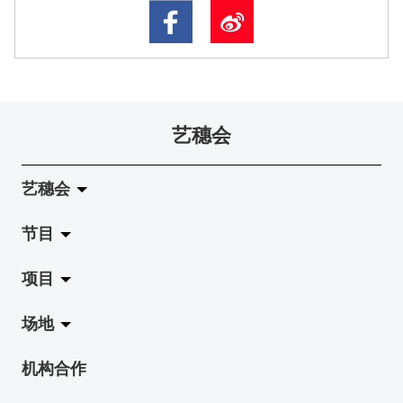
艺穗会
艺穗会
节目
关于艺穗会
项目
艺穗会的演化
拉阔
场地
使命与宗旨
展览
Jazz-Go-Central, Jazz-Go-Fringe
机构合作
艺穗会架构
演出
LPL
陈丽玲划廊