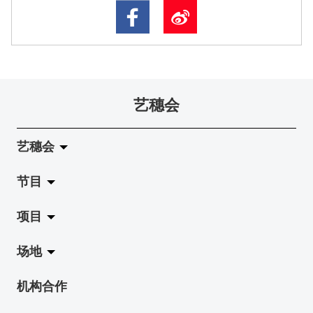
艺穗会
艺穗会
节目
关于艺穗会
项目
艺穗会的演化
拉阔
场地
使命与宗旨
展览
Jazz-Go-Central, Jazz-Go-Fringe
机构合作
艺穗会架构
演出
LPL
陈丽玲划廊