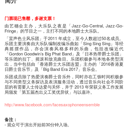
简介
门票现已售罄，多谢支票！
由艺穗会主办，大乐队之夜是「Jazz-Go-Central, Jazz-Go-
Fringe」的节目之一，主打不同的本地爵士大乐队。
「蜚声色士风乐团」于2011 年成立，至今人数超过50名成员。
乐团主要演奏由大乐队编制改编乐曲如「Sing Sing Sing」等经
典摇摆作品，亦会演奏风格多样的乐曲，包括改编近代
「Gordon Goodwin’s Big Phat Band」及「日本热带爵士乐团」
等乐团的拉丁、摇滚和放克曲目。乐团积极参与本地各类型演
出，当中包括由「香港爵士大乐团连盟」主办的「2016香港夏
日爵士音乐节」及「Big Band Era 2017」音乐会。
乐团成员除了热爱演奏爵士音乐外，同时亦在工馀时间积极参
与不同类型义务探访及表演服务活动，透过音乐向社会不同阶
层的有需要人士传达爱与关怀，并于 2013 年荣获义务工作发展
局颁发「第五届杰出义工奖优异状」与以嘉许。
http://www.facebook.com/facesaxophoneensemble
备注：
- 观众可于演出开始前30分钟入场。