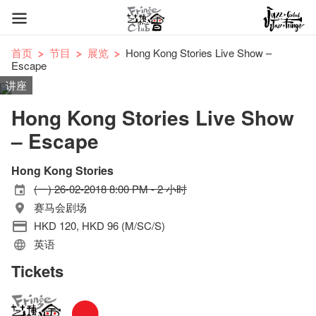
首页
节目
展览
Hong Kong Stories Live Show –
Escape
讲座
Hong Kong Stories Live Show
– Escape
Hong Kong Stories
(一) 26-02-2018 8:00 PM - 2 小时
赛马会剧场
HKD 120, HKD 96 (M/SC/S)
英语
Tickets