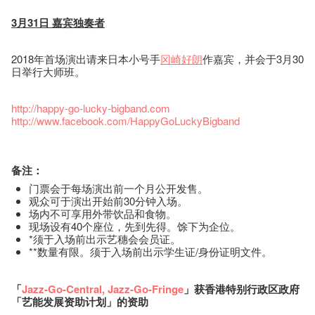
3月31日 嘉宾独奏者
2018年首场演出请来日本小号手
冈崎好朗
作嘉宾，并会于3月30
日举行大师班。
http://happy-go-lucky-bigband.com
http://www.facebook.com/HappyGoLuckyBigband
备注：
门票会于每场演出前一个月公开发售。
观众可于演出开始前30分钟入场。
场内不可享用外带饮品和食物。
现场设有40个座位，先到先得。馀下为企位。
*须于入场前出示艺穗会会员证。
**数量有限。须于入场前出示学生证/身份证明文件。
「
Jazz-Go-Central
,
Jazz-Go-Fringe
」获香港特别行政区政府
「艺能发展资助计划」的资助