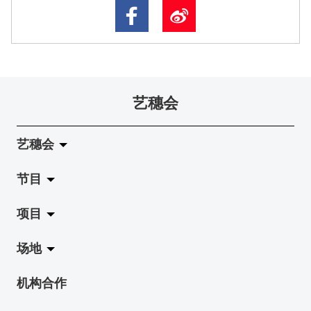
艺穗会
艺穗会
节目
关于艺穗会
项目
艺穗会的演化
拉阔
场地
使命与宗旨
展览
Jazz-Go-Central, Jazz-Go-Fringe
机构合作
艺穗会架构
演出
LPL
陈丽玲划廊