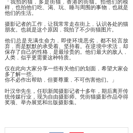
「我拍的猫﹐多是街猫﹐香港的街猫。
拍他们的模
样﹐也拍他们吃、
渴、玩、睡与周围的事物﹐也就是
他们的生活。
摄影记者的工作﹐让我常常走在街上﹐认识各处的猫
朋友。
也就是这
个原因﹐我拍了不少街猫图片。
他们总是充满生命力﹐即使环境恶劣﹐都不轻言放
弃﹐
而是默默的承受着、坚持着。
在逆境中求活﹐却
保存了自己的性格﹐
是最珍贵的。
他们最大的敌人﹐
人类﹐似乎更需要这种特质。
仅在此向大家分享一些有关他们的划面﹐希望大家会
多了解一些。
你不必作出帮助﹐但要尊重﹐不可伤害他们。」
叶汉华先生，任职新闻摄影记者十多年，期后离开传
统传媒行业，
现为自由摄影师。凭街猫摄影作品夺得
奖项、
举办展览和出版摄影集。