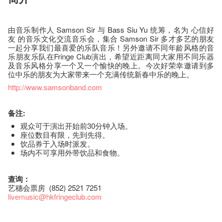
由音乐制作人 Samson Sir 与 Bass Siu Yu 统筹，名为 心信好
友 的音乐文化交流音乐会，集合 Samson Sir 多才多艺的朋友
一起分享我们最喜爱的乐队音乐！另外邀请不同年龄风格的音
乐朋友乐队在Fringe Club演出，希望近距离同大家用不同乐器
及音乐风格分享一个又一个愉快的晚上。今次好荣幸邀请到多
位中乐的朋友为大家带来一个充满传统新春中乐的晚上。
http://www.samsonband.com
备注:
观众可于演出开始前30分钟入场。
座​位​数目​有​限​，先到先得。
饮品券于入场时派发。
场内不可享用外带饮品和食物。
查询：
艺穗会票房 (852) 2521 7251
livemusic@hkfringeclub.com