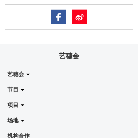
艺穗会
艺穗会
节目
关于艺穗会
项目
艺穗会的演化
拉阔
场地
使命与宗旨
展览
Jazz-Go-Central, Jazz-Go-Fringe
机构合作
艺穗会架构
演出
LPL
陈丽玲划廊