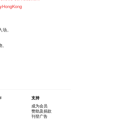
ygyHongKong
入场。
物。
作
支持
成为会员
赞助及捐款
刊登广告