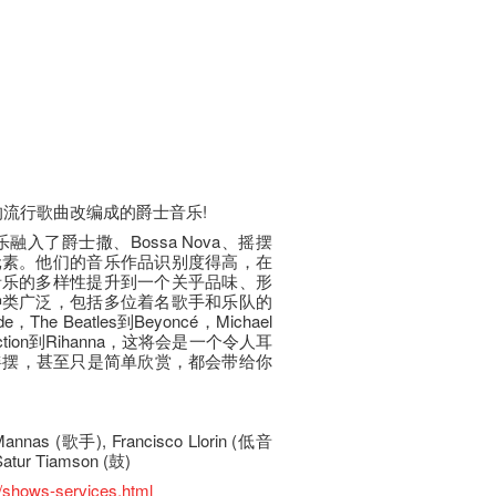
和的流行歌曲改编成的爵士音乐!
融入了爵士撒、Bossa Nova、摇摆
元素。他们的音乐作品识别度得高，在
音乐的多样性提升到一个关乎品味、形
种类广泛，包括多位着名歌手和乐队的
e，The Beatles到Beyoncé，Michael
irection到Rihanna，这将会是一个令人耳
摇摆，甚至只是简单欣赏，都会带给你
Mannas (歌手), Francisco Llorin (低音
atur Tiamson (鼓)
/shows-services.html