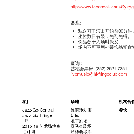
http://www.facebook.com/Syz
备注:
观众可于演出开始前30分钟
座​位​数目​有​限​，先到先得。
饮品券于入场时派发。
场内不可享用外带饮品和食
查询：
艺穗会票房 (852) 2521 7251
livemusic@hkfringeclub.com
项目
场地
机构合
Jazz-Go-Central,
陈丽玲划廊
餐饮
Jazz-Go-Fringe
奶库
LPL
地下剧场
2015-16 艺术场地资
赛马会剧场
助计划
艺穗会冰库