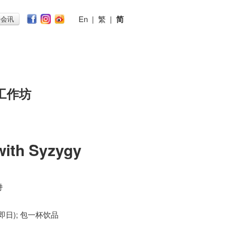
En
|
繁
|
简
子会讯
工作坊
with Syzygy
时
 (即日); 包一杯饮品