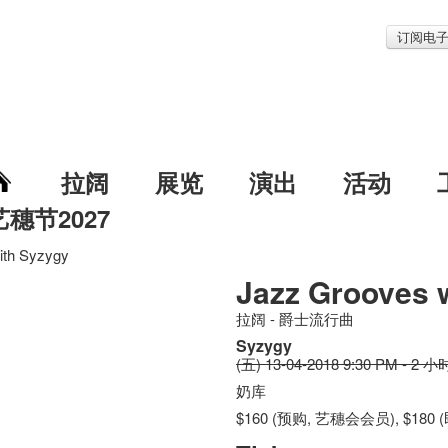
订阅电
拉阔
展览
演出
活动
艺穗节2027
ith Syzygy
Jazz Grooves 
拉阔 - 爵士流行曲
Syzygy
(五) 13-04-2018 9:30 PM - 2 小
奶库
$160 (预购, 艺穗会会员), $180