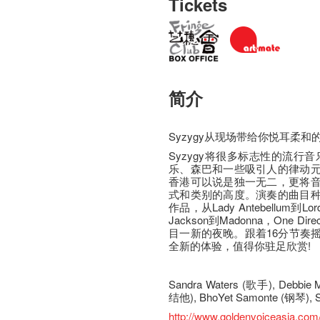
Tickets
简介
Syzygy从现场带给你悦耳柔
Syzygy将很多标志性的流行音乐
乐、森巴和一些吸引人的律动
香港可以说是独一无二，更将
式和类别的高度。演奏的曲目
作品，从Lady Antebellum到Lord
Jackson到Madonna，One D
目一新的夜晚。跟着16分节奏
全新的体验，值得你驻足欣赏!
Sandra Waters (歌手), Debbie 
结他), BhoYet Samonte (钢琴), S
http://www.goldenvoiceasia.com