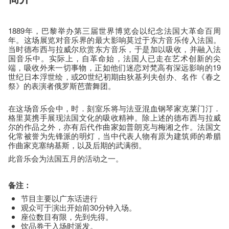
1889年，巴黎举办第三届世界博览会以纪念法国大革命百周
年。这场展览对音乐界的最大影响莫过于东方音乐传入法国。
当时德布西与拉威尔欣赏东方音乐，于是加以吸收，并融入法
国音乐中。实际上，自革命始，法国人已走在艺术创新的尖
端，吸收外来一切事物，正如他们迷恋对梵高有深远影响的19
世纪日本浮世绘，或20世纪初期由狄基列夫创办、名作《春之
祭》的表演者俄罗斯芭蕾舞团。
在这场音乐会中，时．刻室乐将与法亚混血钢琴家克莱门汀．
格里莫携手展现法国文化的吸收精神。除上述的德布西与拉威
尔的作品之外，亦有后代作曲家如普朗克与梅湘之作。法国文
化常被誉为先锋派的明灯，当中代表人物有原为建筑师的希腊
作曲家克塞纳基斯，以及后期的武满彻。
此音乐会为法国五月的活动之一。
备注：
节目主要以广东话进行
观众可于演出开始前30分钟入场。
座​位​数目​有​限​，先到先得。
饮品券于入场时派发。