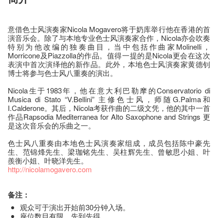
意借色士风演奏家Nicola Mogavero将于奶库举行他在香港的首
演音乐会。除了与本地专业色士风演奏家合作，Nicola亦会吹奏
特别为他改编的独奏曲目，当中包括作曲家Molinelli，
Morricone及Piazzolla的作品。值得一提的是Nicola更会在这次
表演中首次演绎他的新作品。此外，本地色士风演奏家黄德钊
博士将参与色士风八重奏的演出。
Nicola生于1983年，他在意大利巴勒摩的Conservatorio di
Musica di Stato “V.Bellini” 主修色士风，师随G.Palma和
I.Calderone。其后，Nicola考获作曲的二级文凭，他的其中一首
作品Rapsodia Mediterranea for Alto Saxophone and Strings 更
是这次音乐会的乐曲之一。
色士风八重奏由本地色士风演奏家组成，成员包括陈中豪先
生、范锦烽先生、梁珈铭先生、吴柱辉先生、曾敏思小姐、叶
羨衡小姐、叶晓洋先生。
http://nicolamogavero.com
备注：
观众可于演出开始前30分钟入场。
座​位​数目​有​限​，先到先得。