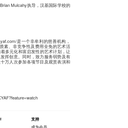
an Mulcahy执导，汉基国际学校的
.hkyaf.com/是一个非牟利的慈善机构，
高质素、非竞争性及费用全免的艺术活
，借着多元化和富启发性的艺术计划，让
人发挥创意。同时，致力服务弱势及有
八十万人次参加各项节目及观赏表演和
HKYAF?feature=watch
作
支持
成为会员