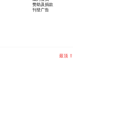
赞助及捐款
刊登广告
最顶 ⇧