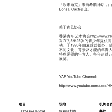
「欧来迪克」来自希腊神话，由Bri
Bonsai Cacti演出。
关于青艺协会
香港青年艺术协会http://www
旨在为5至25岁的青少年提供
动。于1993年由麦莲茜创办
不同文化、背景及才能的年青
特殊需要的年青人。每年超过
展览。
YAF YouTube Channel:
http://www.youtube.com/user/
项目
场地
机构合
Jazz-Go-Central,
陈丽玲划廊
餐饮