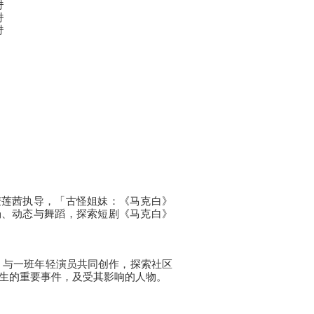
时
时
时
麦莲茜执导，「古怪姐妹：《马克白》
场、动态与舞蹈，探索短剧《马克白》
，与一班年轻演员共同创作，探索社区
生的重要事件，及受其影响的人物。