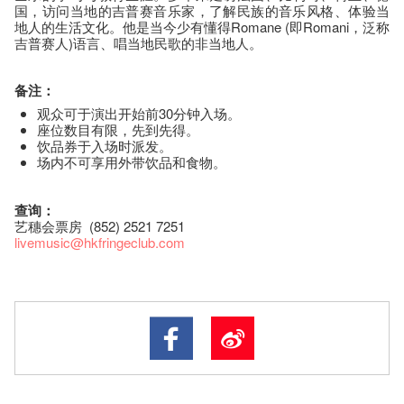
国，访问当地的吉普赛音乐家，了解民族的音乐风格、体验当
地人的生活文化。他是当今少有懂得Romane (即Romani，泛称
吉普赛人)语言、唱当地民歌的非当地人。
备注：
观众可于演出开始前30分钟入场。
座​位​数目​有​限​，先到先得。
饮品券于入场时派发。
场内不可享用外带饮品和食物。
查询：
艺穗会票房 (852) 2521 7251
livemusic@hkfringeclub.com