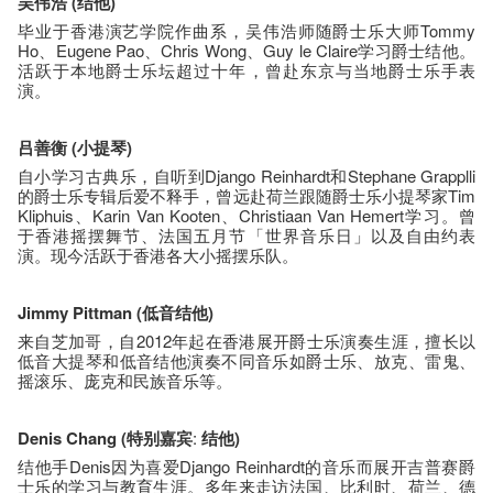
吴伟浩
(
结他
)
毕业于香港演艺学院作曲系，吴伟浩师随爵士乐大师Tommy
Ho、Eugene Pao、Chris Wong、Guy le Claire学习爵士结他。
活跃于本地爵士乐坛超过十年，曾赴东京与当地爵士乐手表
演。
吕善衡
(
小提琴
)
自小学习古典乐，自听到Django Reinhardt和Stephane Grapplli
的爵士乐专辑后爱不释手，曾远赴荷兰跟随爵士乐小提琴家Tim
Kliphuis、Karin Van Kooten、Christiaan Van Hemert学习。曾
于香港摇摆舞节、法国五月节「世界音乐日」以及自由约表
演。现今活跃于香港各大小摇摆乐队。
Jimmy Pittman (
低音结他
)
来自芝加哥，自2012年起在香港展开爵士乐演奏生涯，擅长以
低音大提琴和低音结他演奏不同音乐如爵士乐、放克、雷鬼、
摇滚乐、庞克和民族音乐等。
Denis Chang (
特别嘉宾
:
结他
)
结他手Denis因为喜爱Django Reinhardt的音乐而展开吉普赛爵
士乐的学习与教育生涯。多年来走访法国、比利时、荷兰、德