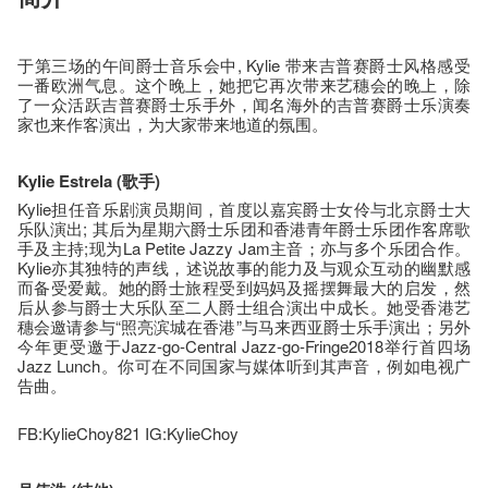
于第三场的午间爵士音乐会中, Kylie 带来吉普赛爵士风格感受
一番欧洲气息。这个晚上，她把它再次带来艺穗会的晚上，除
了一众活跃吉普赛爵士乐手外，闻名海外的吉普赛爵士乐演奏
家也来作客演出，为大家带来地道的氛围。
Kylie Estrela (
歌手
)
Kylie担任音乐剧演员期间，首度以嘉宾爵士女伶与北京爵士大
乐队演出; 其后为星期六爵士乐团和香港青年爵士乐团作客席歌
手及主持;现为La Petite Jazzy Jam主音；亦与多个乐团合作。
Kylie亦其独特的声线，述说故事的能力及与观众互动的幽默感
而备受爱戴。她的爵士旅程受到妈妈及摇摆舞最大的启发，然
后从参与爵士大乐队至二人爵士组合演出中成长。她受香港艺
穗会邀请参与“照亮滨城在香港”与马来西亚爵士乐手演出；另外
今年更受邀于Jazz-go-Central Jazz-go-Fringe2018举行首四场
Jazz Lunch。你可在不同国家与媒体听到其声音，例如电视广
告曲。
FB:KylieChoy821 IG:KylieChoy