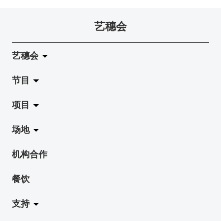
艺穗会
艺穗会
节目
关于艺穗会
项目
艺穗会的演化
拉阔
场地
使命与宗旨
展览
Jazz-Go-Central, Jazz-Go-Fringe
机构合作
艺穗会架构
演出
LPL
陈丽玲划廊
餐饮
档案库
活动
2015-16 艺术场地资助计划
奶库
支持
艺穗网志
工作坊
2015 照亮香港在新加坡
地下剧场