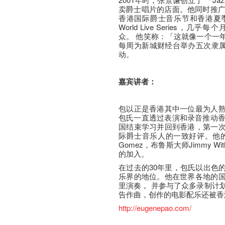
卖爵士唱片的店面。他同时推广
香港国际爵士音乐节和香港夏季爵
World Live Series
众。 他笑称：「这就像一个一
每周为新城财经台举办五次隶属于
动。
嘉宾讲者：
包以正是香港其中一位最为人
包氏一直透过表演和录音推动香
国结束学习并回到香港，第一
际爵士音乐人的一致好评。他的
Gomez，布鲁斯大师Jimmy Withe
的加入。
在过去的30年里，包氏以出色
乐界的地位。他在世界各地的
里演奏， 并参与了众多录制计
告作曲，创作的电影配乐还被香
http://eugenepao.com/