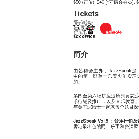
$50 (正价), $40 (*艺穗会会员), $
Tickets
简介
由艺穗会主办，JazzSpeak是
中的第一期爵士乐青少年实习
加。
第四至第六场讲座邀请到黄志
乐行销及推广，以及音乐教育
与黄志淙博士一起就每个题目探
JazzSpeak Vol.5 ：音乐行
香港最出色的爵士乐手和资深爵