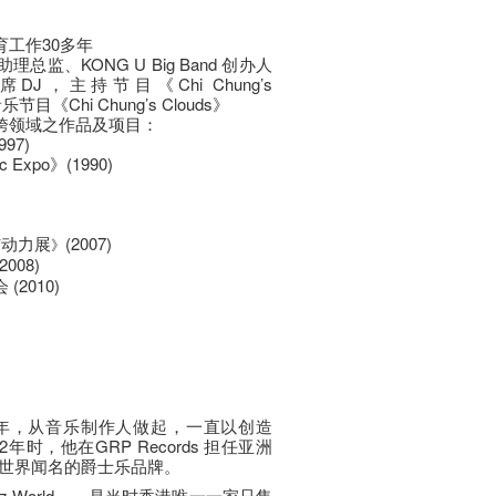
工作30多年
监、KONG U Big Band 创办人
J，主持节目《Chi Chung’s
 音乐节目《Chi Chung’s Clouds》
跨领域之作品及项目：
97)
xpo》(1990)
与动力展
(2007)
》
008)
(2010)
年，从音乐制作人做起，一直以创造
时，他在GRP Records 担任亚洲
世界闻名的爵士乐品牌。
zz World」，是当时香港唯一一家只售