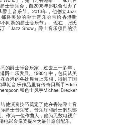
爵士音乐会，自2008年起联合创办了
士音乐节。2013年，他创立Jazz
，几乎每个月都将美妙的爵士音乐会带给香港听
年不间断的爵士音乐节」。现在，张氏
「Jazz Show」爵士音乐项目的活
熟悉的爵士乐音乐家，过去三十多年，
港爵士乐发展。1980年中，包氏从美
次在香港的各处舞台上亮相，得到了国
早期音乐作品里有传奇贝斯手Eddie
rspoon 和色士风手Michael Brecker
的结他演奏技巧奠定了他在香港爵士音
国际爵士音乐节、音乐厅和爵士俱乐部
划。作为一位作曲人，他为无数电视广
港电影金像奖提名为最佳原创配乐。