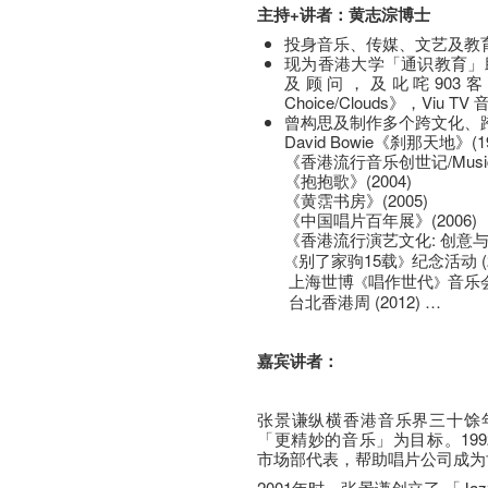
主持+讲者：黄志淙博士
投身音乐、传媒、文艺及教育
现为香港大学「通识教育」助理总
及顾问，及叱咤903客席D
Choice/Clouds》，Viu TV
曾构思及制作多个跨文化、
David Bowie《刹那天地》(19
《香港流行音乐创世记/Music E
《抱抱歌》(2004)
《黄霑书房》(2005)
《中国唱片百年展》(2006)
《香港流行演艺文化: 创意
别了家驹15载
纪念活动 (2
《
》
上海世博
唱作世代
音乐会 
《
》
台北香港周 (2012) …
嘉宾讲者：
张景谦纵横香港音乐界三十馀
「更精妙的音乐」为目标。1992年
市场部代表，帮助唱片公司成为
2001年时，张景谦创立了 「Ja