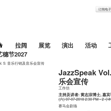
订阅电
拉阔
展览
演出
活动
艺穗节2027
 Vol. 5: 音乐行销及音乐会宣传
JazzSpeak V
乐会宣传
工作坊
主持及讲者: 黄志淙博士, 嘉宾
(六) 07-07-2018 2:30 PM - 2 小
赛马会剧场