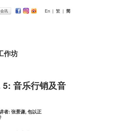
En
|
繁
|
简
子会讯
工作坊
ol. 5: 音乐行销及音
讲者: 张景谦, 包以正
时