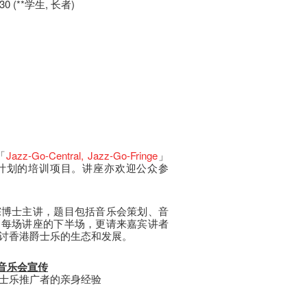
30 (**学生, 长者)
「
Jazz-Go-Central
, Jazz-Go-Fringe
」
计划的培训项目。讲座亦欢迎公众参
淙博士主讲，题目包括音乐会策划、音
。每场讲座的下半场，更请来嘉宾讲者
讨香港爵士乐的生态和发展。
销及音乐会宣传
士乐推广者的亲身经验