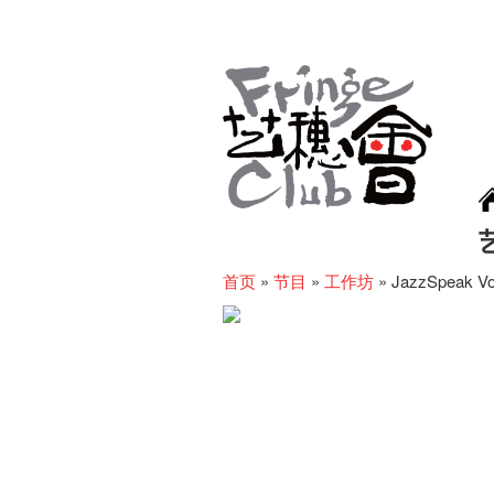
首页
»
节目
»
工作坊
»
JazzSpeak