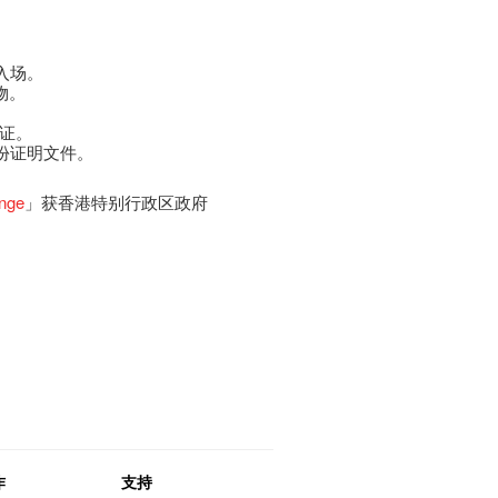
入场。
物。
员证。
身份证明文件。
inge
」获香港特别行政区政府
作
支持