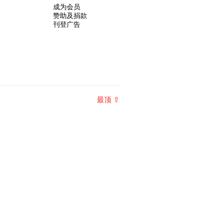
成为会员
赞助及捐款
刊登广告
最顶 ⇧