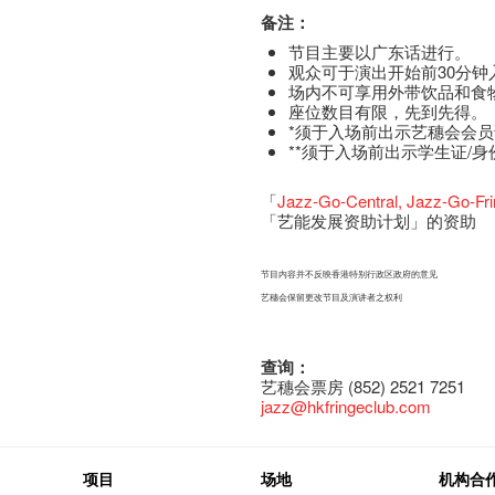
备注：
节目主要以广东话进行。
观众可于演出开始前30分钟
场内不可享用外带饮品和食
座​位​数目​有​限​，先到先得。
*须于入场前出示艺穗会会
**须于入场前出示学生证/
「
Jazz-Go-Central
,
Jazz-Go-Fr
「艺能发展资助计划」的资助
节目内容并不反映香港特别行政区政府的意见
艺穗会保留更改节目
及
演讲者之权利
查询：
艺穗会票房 (852) 2521 7251
jazz
@hkfringeclub.com
项目
场地
机构合