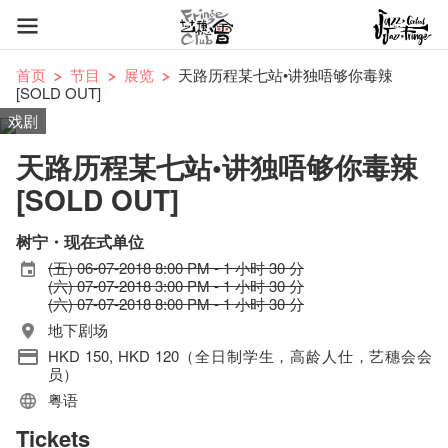
首页
节目
展览
天路历程某七站•讲独唔够你毒辣
[SOLD OUT]
戏剧
天路历程某七站•讲独唔够你毒辣
[SOLD OUT]
树宁・现在式单位
(五) 06-07-2018 8:00 PM - 1 小时 30 分
(六) 07-07-2018 3:00 PM - 1 小时 30 分
(六) 07-07-2018 8:00 PM - 1 小时 30 分
地下剧场
HKD 150, HKD 120（全日制学生，高龄人仕，艺穗会会
员）
粤语
Tickets