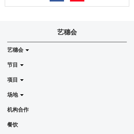
艺穗会
艺穗会
节目
关于艺穗会
项目
艺穗会的演化
拉阔
场地
使命与宗旨
展览
Jazz-Go-Central, Jazz-Go-Fringe
机构合作
艺穗会架构
演出
LPL
陈丽玲划廊
餐饮
档案库
活动
2015-16 艺术场地资助计划
奶库