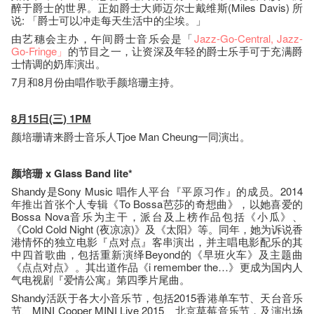
醉于爵士的世界。正如爵士大师迈尔士戴维斯(Miles Davis) 所
说: 「爵士可以冲走每天生活中的尘埃。」
由艺穗会主办，午间爵士音乐会是「
Jazz-Go-Central
, Jazz-
Go-Fringe」
的节目之一，让资深及年轻的爵士乐手可于充满爵
士情调的奶库演出。
7月和8月份由唱作歌手颜培珊主持。
8月15日(三) 1PM
颜培珊请来爵士音乐人Tjoe Man Cheung一同演出。
颜培珊 x Glass Band lite*
Shandy是Sony Music 唱作人平台『平原习作』的成员。2014
年推出首张个人专辑《To Bossa芭莎的奇想曲》，以她喜爱的
Bossa Nova音乐为主干，派台及上榜作品包括《小瓜》、
《Cold Cold Night (夜凉凉)》及《太阳》等。同年，她为诉说香
港情怀的独立电影『点对点』客串演出，并主唱电影配乐的其
中四首歌曲，包括重新演绎Beyond的《早班火车》及主题曲
《点点对点》。其出道作品《i remember the…》更成为国内人
气电视剧『爱情公寓』第四季片尾曲。
Shandy活跃于各大小音乐节，包括2015香港单车节、天台音乐
节、MINI Cooper MINI Live 2015、北京草莓音乐节，及演出场