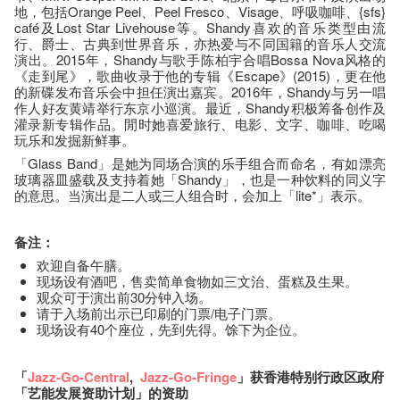
地，包括Orange Peel、Peel Fresco、Visage、呼吸咖啡、{sfs}
café及Lost Star Livehouse等。Shandy喜欢的音乐类型由流
行、爵士、古典到世界音乐，亦热爱与不同国籍的音乐人交流
演出。2015年，Shandy与歌手陈柏宇合唱Bossa Nova风格的
《走到尾》，歌曲收录于他的专辑《Escape》(2015)，更在他
的新碟发布音乐会中担任演出嘉宾。2016年，Shandy与另一唱
作人好友黄靖举行东京小巡演。最近，Shandy积极筹备创作及
灌录新专辑作品。閒时她喜爱旅行、电影、文字、咖啡、吃喝
玩乐和发掘新鲜事。
「Glass Band」是她为同场合演的乐手组合而命名，有如漂亮
玻璃器皿盛载及支持着她「Shandy」，也是一种饮料的同义字
的意思。当演出是二人或三人组合时，会加上「lite*」表示。
备注：
欢迎自备午膳。
现场设有酒吧，售卖简单食物如三文治、蛋糕及生果。
观众可于演出前30分钟入场。
请于入场前出示已印刷的门票/电子门票。
现场设有40个座位，先到先得。馀下为企位。
「
Jazz-Go-Central
,
Jazz-Go-Fringe
」获香港特别行政区政府
「艺能发展资助计划」的资助