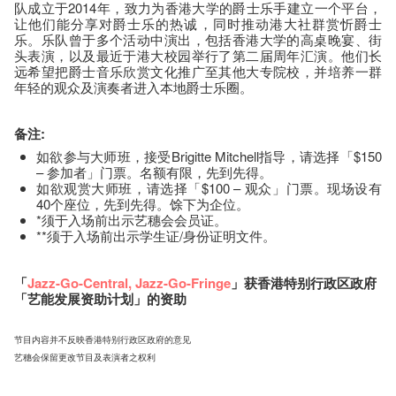
队成立于2014年，致力为香港大学的爵士乐手建立一个平台，
让他们能分享对爵士乐的热诚，同时推动港大社群赏忻爵士
乐。乐队曾于多个活动中演出，包括香港大学的高桌晚宴、街
头表演，以及最近于港大校园举行了第二届周年汇演。他们长
远希望把爵士音乐欣赏文化推广至其他大专院校，并培养一群
年轻的观众及演奏者进入本地爵士乐圈。
备注:
如欲参与大师班，接受Brigitte Mitchell指导，请选择「$150
– 参加者」门票。名额有限，先到先得。
如欲观赏大师班，请选择「$100 – 观众」门票。现场设有
40个座​位​，先到先得。馀下为企位。
*须于入场前出示艺穗会会员证。
**须于入场前出示学生证/身份证明文件。
「
Jazz-Go-Central
,
Jazz-Go-Fringe
」获香港特别行政区政府
「艺能发展资助计划」的资助
节目内容并不反映香港特别行政区政府的意见
艺穗会保留更改节目及表演者之权利