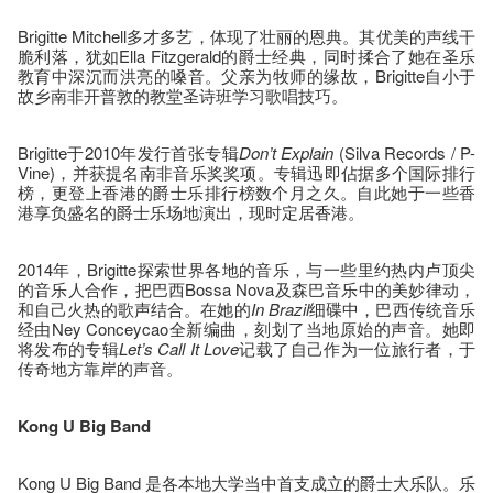
Brigitte Mitchell多才多艺，体现了壮丽的恩典。其优美的声线干
脆利落，犹如Ella Fitzgerald的爵士经典，同时揉合了她在圣乐
教育中深沉而洪亮的嗓音。父亲为牧师的缘故，Brigitte自小于
故乡南非开普敦的教堂圣诗班学习歌唱技巧。
Brigitte于2010年发行首张专辑
Don’t Explain
(Silva Records / P-
Vine)，并获提名南非音乐奖奖项。专辑迅即佔据多个国际排行
榜，更登上香港的爵士乐排行榜数个月之久。自此她于一些香
港享负盛名的爵士乐场地演出，现时定居香港。
2014年，Brigitte探索世界各地的音乐，与一些里约热内卢顶尖
的音乐人合作，把巴西Bossa Nova及森巴音乐中的美妙律动，
和自己火热的歌声结合。在她的
In Brazil
细碟中，巴西传统音乐
经由Ney Conceycao全新编曲，刻划了当地原始的声音。她即
将发布的专辑
Let
’
s Call It Love
记载了自己作为一位旅行者，于
传奇地方靠岸的声音。
Kong U Big Band
Kong U Big Band 是各本地大学当中首支成立的爵士大乐队。乐