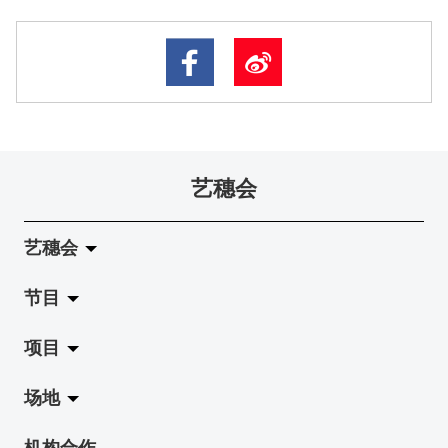
艺穗会
艺穗会
节目
关于艺穗会
项目
艺穗会的演化
拉阔
场地
使命与宗旨
展览
Jazz-Go-Central, Jazz-Go-Fringe
机构合作
艺穗会架构
演出
LPL
陈丽玲划廊