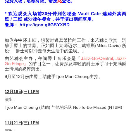
免费入场，名额有限
。请按
此
登记。
*
欢迎观众入场前30分钟到艺穗会
Vault Cafe
选购外卖
两
餸
/
三餸
或沙律午餐盒，并于演出期间享用。
餐牌：
https://goo.gl/GSYXBD
如你在中环上班，想暂时逃离繁忙的工作，来艺穗会欣赏一沉
醉于爵士的世界。正如爵士大师迈尔士戴维斯(Miles Davis) 所
说: 「爵士可以冲走每天生活中的尘埃。」
由艺穗会主办，午间爵士音乐会是「
Jazz-Go-Central
, Jazz-
Go-Fringe」
的节目之一，让资深及年轻的爵士乐手可于充满爵
士情调的奶库演出。
9月至12月份由爵士结他手Tjoe Man Cheung主持。
12月19日(三) 1PM
演出：
Tjoe Man Cheung (结他) 与他的乐队 Not-To-Be-Missed (NTBM)
11月21日(三) 1PM
演出：