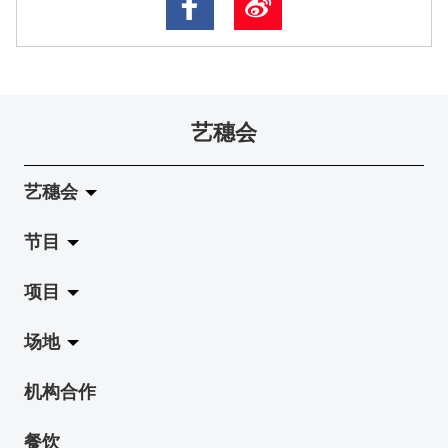
艺穗会
艺穗会
节目
关于艺穗会
项目
艺穗会的演化
拉阔
场地
使命与宗旨
展览
Jazz-Go-Central, Jazz-Go-Fringe
机构合作
艺穗会架构
演出
LPL
陈丽玲划廊
餐饮
档案库
活动
2015-16 艺术场地资助计划
奶库