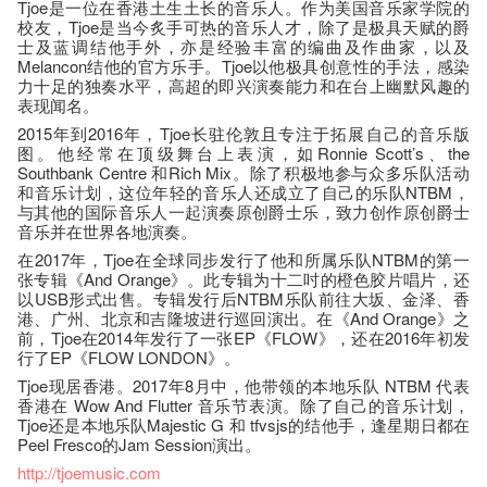
Tjoe是一位在香港土生土长的音乐人。作为美国音乐家学院的
校友，Tjoe是当今炙手可热的音乐人才，除了是极具天赋的爵
士及蓝调结他手外，亦是经验丰富的编曲及作曲家，以及
Melancon结他的官方乐手。Tjoe以他极具创意性的手法，感染
力十足的独奏水平，高超的即兴演奏能力和在台上幽默风趣的
表现闻名。
2015年到2016年，Tjoe长驻伦敦且专注于拓展自己的音乐版
图。他经常在顶级舞台上表演，如Ronnie Scott’s、the
Southbank Centre 和Rich Mix。除了积极地参与众多乐队活动
和音乐计划，这位年轻的音乐人还成立了自己的乐队NTBM，
与其他的国际音乐人一起演奏原创爵士乐，致力创作原创爵士
音乐并在世界各地演奏。
在2017年，Tjoe在全球同步发行了他和所属乐队NTBM的第一
张专辑《And Orange》。此专辑为十二吋的橙色胶片唱片，还
以USB形式出售。专辑发行后NTBM乐队前往大坂、金泽、香
港、广州、北京和吉隆坡进行巡回演出。在《And Orange》之
前，Tjoe在2014年发行了一张EP《FLOW》，还在2016年初发
行了EP《FLOW LONDON》。
Tjoe现居香港。2017年8月中，他带领的本地乐队 NTBM 代表
香港在 Wow And Flutter 音乐节表演。除了自己的音乐计划，
Tjoe还是本地乐队Majestic G 和 tfvsjs的结他手，逢星期日都在
Peel Fresco的Jam Session演出。
http://tjoemusic.com