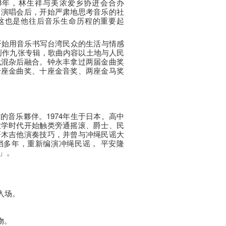
998年，林生祥与美浓爱乡协进会合办
」演唱会后，开始严肃地思考音乐的社
这也是他往后音乐生命历程的重要起
，开始用音乐书写台湾民众的生活与情感
年间创作九张专辑，歌曲内容以土地与人民
代混杂后融合。钟永丰拿过两届金曲奖
十座金曲奖、十座金音奖、两座金马奖
的音乐夥伴。1974年生于日本。高中
大学时代开始触类旁通摇滚、爵士、民
研木吉他演奏技巧，并曾与冲绳民谣大
asu)搭档多年，重新编演冲绳民谣， 平安隆
」。
入场。
物。