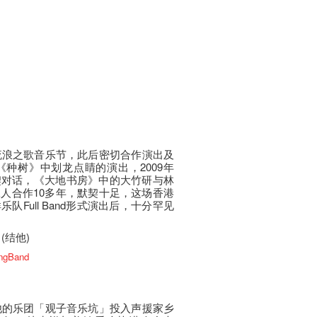
年流浪之歌音乐节，此后密切合作演出及
《种树》中划龙点睛的演出，2009年
契对话，《大地书房》中的大竹研与林
人合作10多年，默契十足，这场香港
Full Band形式演出后，十分罕见
(结他)
angBand
和他的乐团「观子音乐坑」投入声援家乡