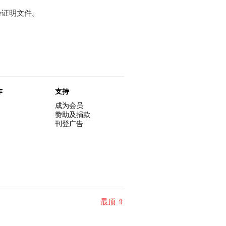
份证明文件。
作
支持
成为会员
赞助及捐款
刊登广告
最顶 ⇧