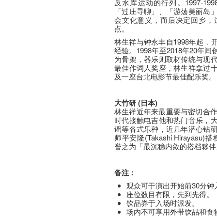
反水库运动的行列。1997-1
「过庄寻聊」、「游荡美丽岛
会文化意义，而后决定回乡，
点。
林生祥与钟永丰自1998年起
经验。1998年至2018年20
为骨架，器乐则取材传统与现
最佳作词人奖座，林生祥拿过
及一座台北电影节最佳配乐奖。
大竹研
(
日本
)
林生祥近年来最重要与密切合作
时代接触电吉他和热门音乐，
谣等各式乐种，近几年潜心钻
师平安隆(Takashi Hiray
誉之为「最沉稳内敛的搭档夥伴
备注：
观众可于演出开始前30分钟
座​位​数目​有​限​，先到先得。
饮品券于入场时派发。
场内不可享用外带饮品和食