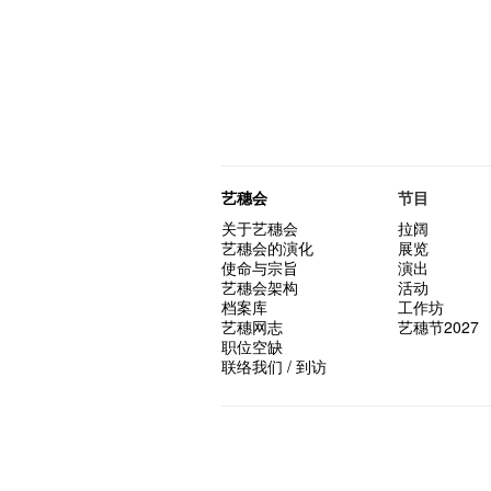
艺穗会
节目
关于艺穗会
拉阔
艺穗会的演化
展览
使命与宗旨
演出
艺穗会架构
活动
档案库
工作坊
艺穗网志
艺穗节2027
职位空缺
联络我们 / 到访