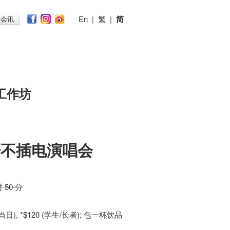
En
|
繁
|
简
子会讯
工作坊
研不插电演唱会
时 50 分
(当日), *$120 (学生/长者); 包一杯饮品