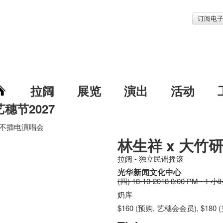
订阅电
拉阔
展览
演出
活动
艺穗节2027
研不插电演唱会
林生祥 x 大竹
拉阔 - 独立民谣摇滚
光华新闻文化中心
(四) 18-10-2018 8:00 PM - 1 小
奶库
$160 (预购, 艺穗会会员), $180 