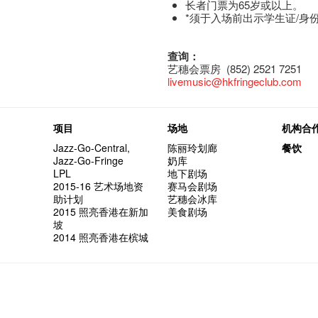
长者门票为65岁或以上。
*须于入场前出示学生证/身
查询：
艺穗会票房 (852) 2521 7251
livemusic@hkfringeclub.com
项目
场地
机构合
Jazz-Go-Central,
陈丽玲划廊
餐饮
Jazz-Go-Fringe
奶库
LPL
地下剧场
2015-16 艺术场地资
赛马会剧场
助计划
艺穗会冰库
2015 照亮香港在新加
美食剧场
坡
2014 照亮香港在槟城