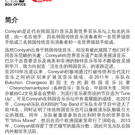
简介
Coreyah是近代在韩国流行音乐及新世界音乐乐坛上知名的乐
团，由一名吉他手、四名韩国传统音乐演奏者和一名世界级鼓
手组成三名韩国传统音乐演奏者和一名世界级鼓手组成。
虽然Coreyah出身于韩国传统音乐，却没有被此规限了他们对不
同音乐范畴的兴趣；Coreyah向世界音乐遗产如英美摇滚音乐、
巴尔干吉普赛音乐及南美和非洲的独特音乐等等不断吸收灵感
和学习，致力向创造「活生生的韩国音乐」的道路迈进。
至2010年出道以来，Coreyah积极地通过打破传统和当代流行
音乐之间的区别来扩展其音乐领域。在2011年，乐队在
Bukchon Changwoo剧院主办的新韩国音乐比赛
「Cheonchamanbyeol（各种音乐）音乐会」中获得大奖，同年
亦被由CJ文化基金会赞助，为流行音乐家而设的节目选为“Tune
Up”，可见Coreyah在韩国音乐乐坛中有着耀眼的成绩。在2012
年，Coreyah乐队在KBS的“Top Band II”乐队生存节目中进入了
前16名，同时证明了传统韩国音乐也可以像摇滚乐队般吸引大
众的视线。同年，乐队被邀请参加在比利时举办的世界音乐
节“Sfinx Mixed”，然后在四个欧洲国家里举行了演唱会。2013
年，Coreyah获得爱丁堡艺穗节的最高分数；因此可见乐队在国
内外都非常活跃。