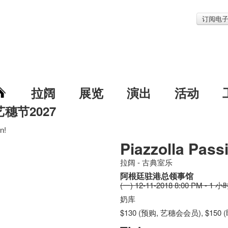
订阅电
拉阔
展览
演出
活动
艺穗节2027
n!
Piazzolla Pass
拉阔 - 古典室乐
阿根廷驻港总领事馆
(一) 12-11-2018 8:00 PM - 1 小
奶库
$130 (预购, 艺穗会会员), $150