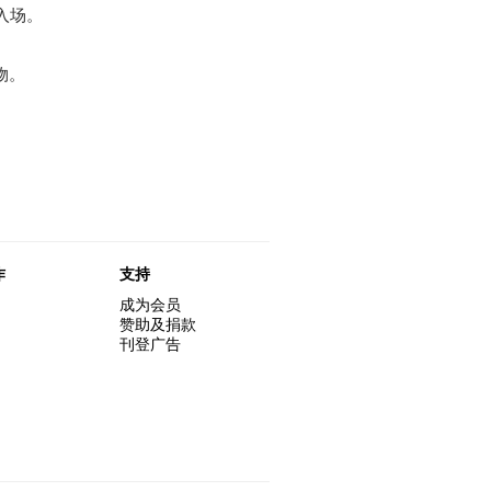
入场。
物。
作
支持
成为会员
赞助及捐款
刊登广告