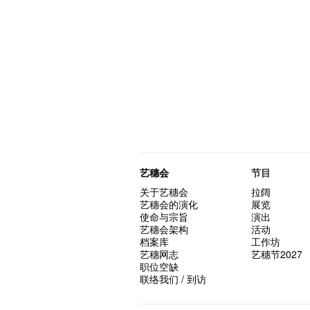
艺穗会
节目
关于艺穗会
拉阔
艺穗会的演化
展览
使命与宗旨
演出
艺穗会架构
活动
档案库
工作坊
艺穗网志
艺穗节2027
职位空缺
联络我们 / 到访