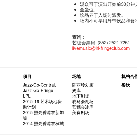
观众可于演出开始前30分钟
全坐位。
饮品券于入场时派发。
场内不可享用外带饮品和食
查询：
艺穗会票房 (852) 2521 7251
livemusic@hkfringeclub.com
项目
场地
机构合
Jazz-Go-Central,
陈丽玲划廊
餐饮
Jazz-Go-Fringe
奶库
LPL
地下剧场
2015-16 艺术场地资
赛马会剧场
助计划
艺穗会冰库
2015 照亮香港在新加
美食剧场
坡
2014 照亮香港在槟城