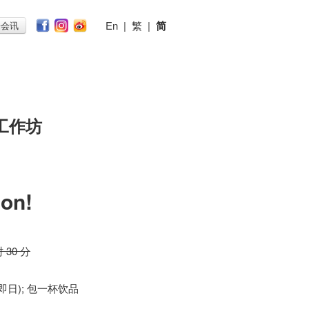
En
|
繁
|
简
子会讯
工作坊
ion!
时 30 分
 (即日); 包一杯饮品