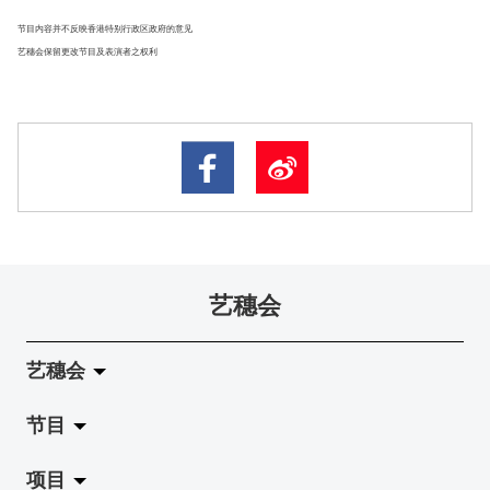
节目内容并不反映香港特别行政区政府的意见
艺穗会保留更改节目及表演者之权利
艺穗会
艺穗会
节目
关于艺穗会
项目
艺穗会的演化
拉阔