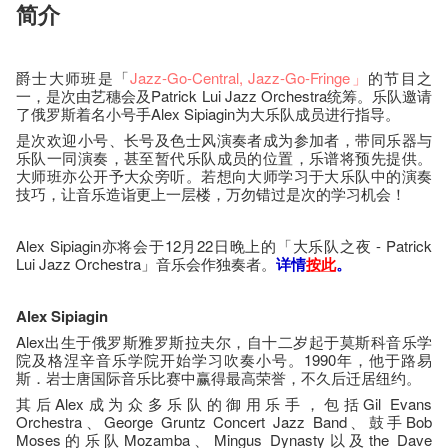
简介
爵士大师班是「
Jazz-Go-Central
, Jazz-Go-Fringe
」
的节目之
一，是次由艺穗会及Patrick Lui Jazz Orchestra统筹。乐队邀请
了俄罗斯着名小号手Alex Sipiagin为大乐队成员进行指导。
是次欢迎小号、长号及色士风演奏者成为参加者，带同乐器与
乐队一同演奏，甚至暂代乐队成员的位置，乐谱将预先提供。
大师班亦公开予大众旁听。若想向大师学习于大乐队中的演奏
技巧，让音乐造诣更上一层楼，万勿错过是次的学习机会！
Alex Sipiagin亦将会于12月22日晚上的「大乐队之夜 - Patrick
Lui Jazz Orchestra」音乐会作独奏者。
详情
按此
。
Alex Sipiagin
Alex出生于俄罗斯雅罗斯拉夫尔，自十二岁起于莫斯科音乐学
院及格涅辛音乐学院开始学习吹奏小号。1990年，他于路易
斯．岩士唐国际音乐比赛中赢得最高荣誉，不久后迁居纽约。
其后Alex成为众多乐队的御用乐手，包括Gil Evans
Orchestra、George Gruntz Concert Jazz Band、鼓手Bob
Moses的乐队Mozamba、Mingus Dynasty以及the Dave