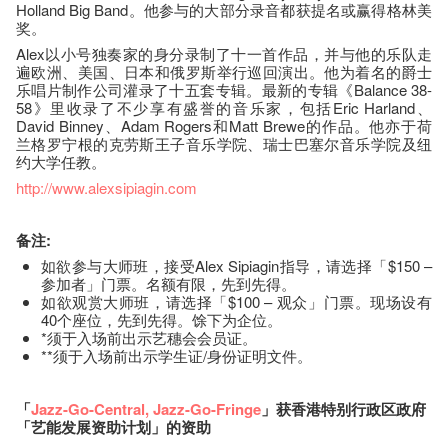
Holland Big Band。他参与的大部分录音都获提名或赢得格林美
奖。
Alex以小号独奏家的身分录制了十一首作品，并与他的乐队走
遍欧洲、美国、日本和俄罗斯举行巡回演出。他为着名的爵士
乐唱片制作公司灌录了十五套专辑。最新的专辑《Balance 38-
58》里收录了不少享有盛誉的音乐家，包括Eric Harland、
David Binney、Adam Rogers和Matt Brewe的作品。他亦于荷
兰格罗宁根的克劳斯王子音乐学院、瑞士巴塞尔音乐学院及纽
约大学任教。
http://www.alexsipiagin.com
备注:
如欲参与大师班，接受Alex Sipiagin指导，请选择「$150 –
参加者」门票。名额有限，先到先得。
如欲观赏大师班，请选择「$100 – 观众」门票。现场设有
40个座​位​，先到先得。馀下为企位。
*须于入场前出示艺穗会会员证。
**须于入场前出示学生证/身份证明文件。
「
Jazz-Go-Central
,
Jazz-Go-Fringe
」获香港特别行政区政府
「艺能发展资助计划」的资助