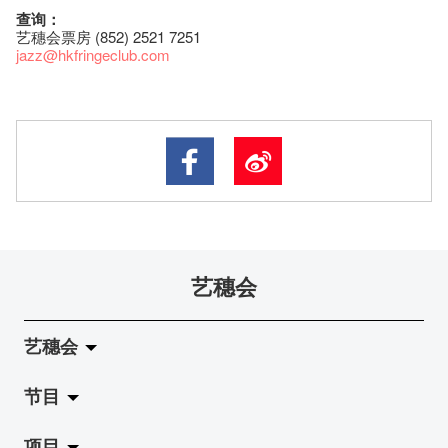
查询：
艺穗会票房 (852) 2521 7251
jazz
@hkfringeclub.com
艺穗会
艺穗会
节目
关于艺穗会
项目
艺穗会的演化
拉阔