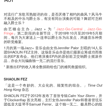
对流行广东歌耳熟能详的你，是否厌倦了相约的曲风？风马牛
不相及的中乐与爵士乐，有没有同台演奏的可能？舞蹈可怎样
融入爵士乐？
由艺穗会主办，Jazz + 为「
Jazz-Go-Central
，Jazz-Go-
Fringe
」第二阶段的全新节目，于2018年10月至2019年5月期
间，每月为大家送上一连串以爵士乐为出发点，跨越音乐种类
的听觉飨宴。
1月的第一场Jazz+ 音乐会由女伶Jennifer Palor 主唱的14人乐
团SHAOLIN FEZ主持。这场音乐会亦是他们最新众筹成功而推
出的EP发布会。他们将演奏EP内的原创前卫交响爵士摇滚作
品，亦会大玩编曲独一无二的流行音乐。
* 新推出EP的收入将全数捐助给也门的难民救援组织。
SHAOLIN FEZ
「这是一个奇妙的、大众化的、颠复性的组合。」
Time Out
Hong Kong
杂志
SHAOLIN FEZ于2012年发布了首张专辑
Calm Your Storm
，并
于Clockenflap 首次亮相，主打女伶Jennifer Palor和香港管弦乐
团低音大提琴手Samuel Ferrer。这个独一无二、极具野心的组