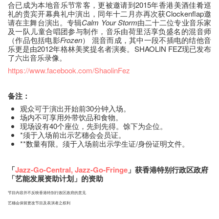
合已成为本地音乐节常客，更被邀请到2015年香港美酒佳肴巡
礼的贵宾开幕典礼中演出，同年十二月亦再次获Clockenflap邀
请在主舞台演出。专辑
Calm Your Storm
由二十二位专业音乐家
及一队儿童合唱团参与制作，音乐由荷里活享负盛名的混音师
（作品包括电影
Frozen
） 混音而成，其中一段不插电的结他音
乐更是由2012年格林美奖提名者演奏。SHAOLIN FEZ现已发布
了六出音乐录像。
https://www.facebook.com/ShaolinFez
备注：
观众可于演出开始前30分钟入场。
场内不可享用外带饮品和食物。
现场设有40个座位，先到先得。馀下为企位。
*须于入场前出示艺穗会会员证。
**数量有限。须于入场前出示学生证/身份证明文件。
「
Jazz-Go-Central
,
Jazz-Go-Fringe
」获香港特别行政区政府
「艺能发展资助计划」的资助
节目内容并不反映香港特别行政区政府的意见
艺穗会保留更改节目及表演者之权利