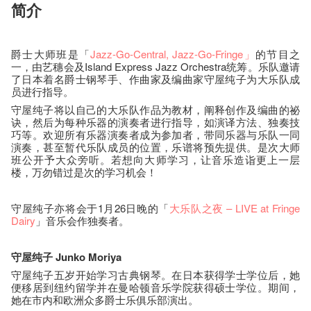
简介
爵士大师班是「
Jazz-Go-Central
, Jazz-Go-Fringe
」
的节目之
一，由艺穗会及Island Express Jazz Orchestra统筹。乐队邀请
了日本着名爵士钢琴手、作曲家及编曲家守屋纯子为大乐队成
员进行指导。
守屋纯子将以自己的大乐队作品为教材，阐释创作及编曲的祕
诀，然后为每种乐器的演奏者进行指导，如演译方法、独奏技
巧等。欢迎所有乐器演奏者成为参加者，带同乐器与乐队一同
演奏，甚至暂代乐队成员的位置，乐谱将预先提供。是次大师
班公开予大众旁听。若想向大师学习，让音乐造诣更上一层
楼，万勿错过是次的学习机会！
守屋纯子亦将会于1月26日晚的「
大乐队之夜 – LIVE at Fringe
Dairy
」音乐会作独奏者。
守屋纯子 Junko Moriya
守屋纯子五岁开始学习古典钢琴。在日本获得学士学位后，她
便移居到纽约留学并在曼哈顿音乐学院获得硕士学位。期间，
她在市内和欧洲众多爵士乐俱乐部演出。