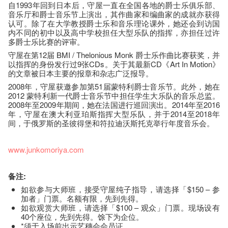
自1993年回到日本后，守屋一直在全国各地的爵士乐俱乐部、
音乐厅和爵士音乐节上演出，其作曲家和编曲家的成就亦获得
认可。除了在大学教授爵士乐和音乐理论课外，她还会到访国
内不同的初中以及高中学校担任大型乐队的指挥，亦担任过许
多爵士乐比赛的评审。
守屋在第12届 BMI / Thelonious Monk 爵士乐作曲比赛获奖，并
以指挥的身份发行过9张CDs。关于其最新CD《Art In Motion》
的文章被日本主要的报章和杂志广泛报导。
2008年，守屋获邀参加第51届蒙特利爵士音乐节。此外，她在
2012 蒙特利新一代爵士音乐节中担任学生大乐队的音乐总监。
2008年至2009年期间，她在法国进行巡回演出。2014年至2016
年，守屋在澳大利亚珀斯指挥大型乐队，并于2014至2018年
间，于俄罗斯的圣彼得堡和符拉迪沃斯托克举行年度音乐会。
www.junkomoriya.com
备注:
如欲参与大师班，接受守屋纯子指导，请选择「$150 – 参
加者」门票。名额有限，先到先得。
如欲观赏大师班，请选择「$100 – 观众」门票。现场设有
40个座​位​，先到先得。馀下为企位。
*须于入场前出示艺穗会会员证。