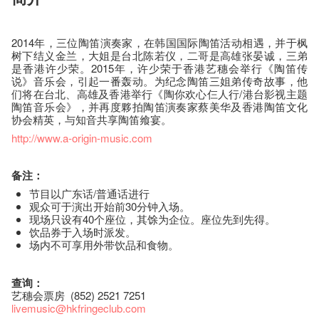
2014年，三位陶笛演奏家，在韩国国际陶笛活动相遇，并于枫
树下结义金兰，大姐是台北陈若仪，二哥是高雄张晏诚，三弟
是香港许少荣。2015年，许少荣于香港艺穗会举行《陶笛传
说》音乐会，引起一番轰动。为纪念陶笛三姐弟传奇故事，他
们将在台北、高雄及香港举行《陶你欢心仨人行/港台影视主题
陶笛音乐会》，并再度夥拍陶笛演奏家蔡美华及香港陶笛文化
协会精英，与知音共享陶笛飨宴。
http://www.a-origin-music.com
备注：
节目以广东话/普通话进行
观众可于演出开始前30分钟入场。
现场只设有40个座位，其馀为企位。座位先到先得。
饮品券于入场时派发。
场内不可享用外带饮品和食物。
查询：
艺穗会票房 (852) 2521 7251
livemusic@hkfringeclub.com