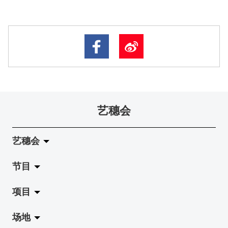
艺穗会
艺穗会
节目
关于艺穗会
项目
艺穗会的演化
拉阔
场地
使命与宗旨
展览
Jazz-Go-Central, Jazz-Go-Fringe