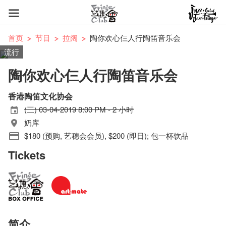
首页
节目
拉阔
陶你欢心仨人行陶笛音乐会
流行
陶你欢心仨人行陶笛音乐会
香港陶笛文化协会
(三) 03-04-2019 8:00 PM - 2 小时
奶库
$180 (预购, 艺穗会会员), $200 (即日); 包一杯饮品
Tickets
简介