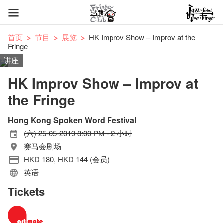
首页
节目
展览
HK Improv Show – Improv at the
Fringe
讲座
HK Improv Show – Improv at
the Fringe
Hong Kong Spoken Word Festival
(六) 25-05-2019 8:00 PM - 2 小时
赛马会剧场
HKD 180, HKD 144 (会员)
英语
Tickets