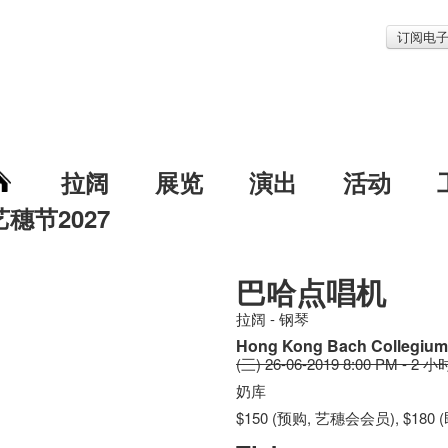
订阅电
拉阔
展览
演出
活动
艺穗节2027
巴哈点唱机
拉阔 - 钢琴
Hong Kong Bach Collegiu
(三) 26-06-2019 8:00 PM - 2 小
奶库
$150 (预购, 艺穗会会员), $180