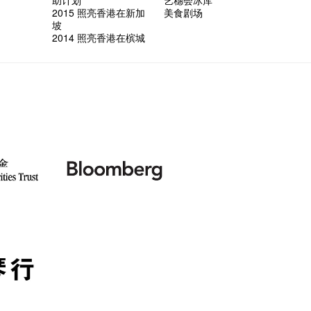
助计划
艺穗会冰库
2015 照亮香港在新加
美食剧场
坡
2014 照亮香港在槟城