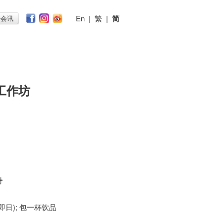
En
|
繁
|
简
子会讯
工作坊
m
时
 (即日); 包一杯饮品