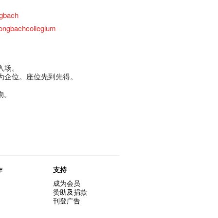
ngbach
ongbachcollegium
入场。
馀为企位。座位先到先得。
物。
作
支持
成为会员
赞助及捐款
刊登广告