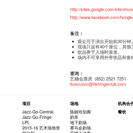
http://sites.google.com/site/shu
http://www.facebook.com/hongk
备注：
观众可于演出开始前30分钟
现场只设有40个座位，其
饮品券于入场时派发。
场内不可享用外带饮品和食
查询：
艺穗会票房 (852) 2521 7251
livemusic@hkfringeclub.com
项目
场地
机构合
Jazz-Go-Central,
陈丽玲划廊
餐饮
Jazz-Go-Fringe
奶库
LPL
地下剧场
2015-16 艺术场地资
赛马会剧场