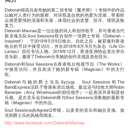
Deborah很高兴发布她的第二张专辑《魔术师》！专辑中的作品
以她对人类行为的观察、对诗歌及自然的热爱为灵感，带着听
众感受爱情的浪漫和失落，体现社会的贪婪、排斥、懦弱及恢
复力。
Deborah Mannas是一位出版的诗人和创作歌手，并与香港当代
新灵魂乐队Soul Sessions联合创作一张爵士专辑《Deborah –
Inspired!》，于2018年5月9日推出。自此之后，被获邀到香港
电台的节目中接受访问，并在2018年8月/9月为杂志《Life On
Lantau》担任专访人物。2018年12月，香港亚洲协会首次举办
音乐剧，邀请了Deborah分享她的创作灵感及原创音乐。
Deborah和Soul Sessions在香港电台电视节目《The Works》
中接受访问，并且表演了她的新专辑《Magician》中的主打
歌。
Deborah与她的爵士乐队Syzygy、Soul Sessions和The
BandExpress活跃于香港各演出场地。最近还与结他大师Robin
Banerjee（Amy Winehouse的前结他手）一起表演并录制原创
乐曲。是次音乐会Deborah将与Soul Sessions演奏她的最新专
辑《Magician》中的作品。
Soul Sessions由AgnesQ带领，以多变的音乐和融合灵魂、放
克和爵士乐的风格而闻名。
http://www.facebook.com/DeborahMannas