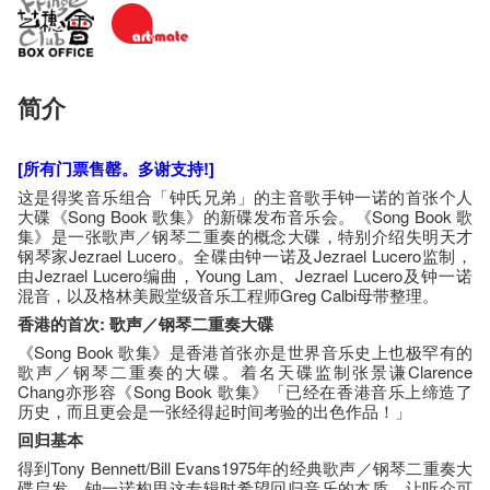
简介
[所有门票售罄。多谢支持!]
这是得奖音乐组合「钟氏兄弟」的主音歌手钟一诺的首张个人
大碟《Song Book 歌集》的新碟发布音乐会。《Song Book 歌
集》是一张歌声／钢琴二重奏的概念大碟，特别介绍失明天才
钢琴家Jezrael Lucero。全碟由钟一诺及Jezrael Lucero监制，
由Jezrael Lucero编曲，Young Lam、Jezrael Lucero及钟一诺
混音，以及格林美殿堂级音乐工程师Greg Calbi母带整理。
香港的首次: 歌声／钢琴二重奏大碟
《Song Book 歌集》是香港首张亦是世界音乐史上也极罕有的
歌声／钢琴二重奏的大碟。着名天碟监制张景谦Clarence
Chang亦形容《Song Book 歌集》「已经在香港音乐上缔造了
历史，而且更会是一张经得起时间考验的出色作品！」
回归基本
得到Tony Bennett/Bill Evans1975年的经典歌声／钢琴二重奏大
碟启发，钟一诺构思这专辑时希望回归音乐的本质，让听众可