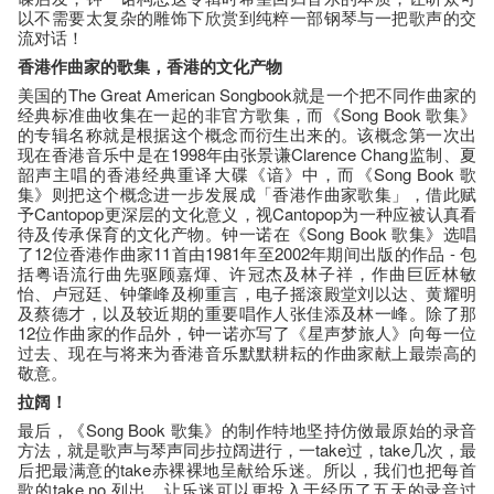
以不需要太复杂的雕饰下欣赏到纯粹一部钢琴与一把歌声的交
流对话！
香港作曲家的歌集，香港的文化产物
美国的The Great American Songbook就是一个把不同作曲家的
经典标准曲收集在一起的非官方歌集，而《Song Book 歌集》
的专辑名称就是根据这个概念而衍生出来的。该概念第一次出
现在香港音乐中是在1998年由张景谦Clarence Chang监制、夏
韶声主唱的香港经典重译大碟《谙》中，而《Song Book 歌
集》则把这个概念进一步发展成「香港作曲家歌集」，借此赋
予Cantopop更深层的文化意义，视Cantopop为一种应被认真看
待及传承保育的文化产物。钟一诺在《Song Book 歌集》选唱
了12位香港作曲家11首由1981年至2002年期间出版的作品 - 包
括粤语流行曲先驱顾嘉煇、许冠杰及林子祥，作曲巨匠林敏
怡、卢冠廷、钟肇峰及柳重言，电子摇滚殿堂刘以达、黄耀明
及蔡德才，以及较近期的重要唱作人张佳添及林一峰。除了那
12位作曲家的作品外，钟一诺亦写了《星声梦旅人》向每一位
过去、现在与将来为香港音乐默默耕耘的作曲家献上最崇高的
敬意。
拉阔！
最后，《Song Book 歌集》的制作特地坚持仿傚最原始的录音
方法，就是歌声与琴声同步拉阔进行，一take过，take几次，最
后把最满意的take赤裸裸地呈献给乐迷。所以，我们也把每首
歌的take no.列出，让乐迷可以更投入于经历了五天的录音过