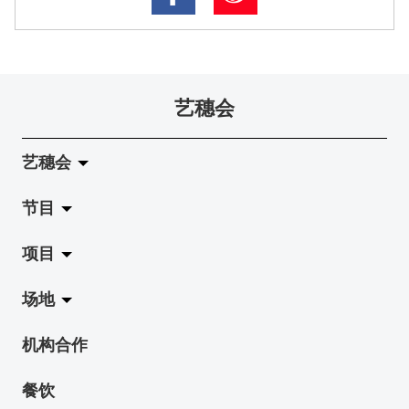
艺穗会
艺穗会
节目
关于艺穗会
项目
艺穗会的演化
拉阔
场地
使命与宗旨
展览
Jazz-Go-Central, Jazz-Go-Fringe
机构合作
艺穗会架构
演出
LPL
陈丽玲划廊
餐饮
档案库
活动
2015-16 艺术场地资助计划
奶库