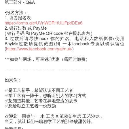
第三部分 - Q&A
▪️报名方法：
1. 填妥报名表
https://forms.gle/UVnWCR1tUUFpdDEa6
2. 银行过数 或 PayMe
( 银行号码 和 PayMe QR code 都在报名表内 )
3. 过数后请尽快inbox 你的姓名、电话和入数纸影像(使用
PayMe过数请提供截图)到 一木facebook专页以确认留位
(
https://www.facebook.com/yatmuk/
)
***如参与两场，可享9折优惠（需同时缴费）
－－－－－－－－－－－－－－－－－－－－
如果你：
✅是工艺新手，希望认识不同工艺者
✅学工艺有一阵子，想听听别人的学习方式
✅想知道其他工艺者在异地交流的故事
✅想给独立工艺者一份鼓励
欢迎您一同参与 一木 工房 X 流动架生房 工艺沙龙，
当天，就让我们来聊聊学工艺的那些酸甜苦辣。
最新消息: