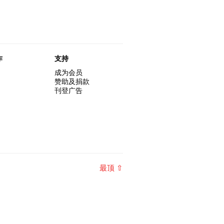
作
支持
成为会员
赞助及捐款
刊登广告
最顶 ⇧