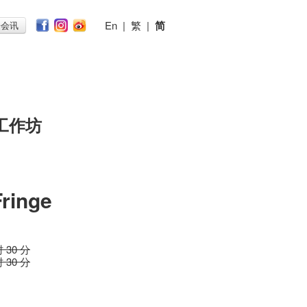
En
|
繁
|
简
子会讯
工作坊
Fringe
时 30 分
时 30 分